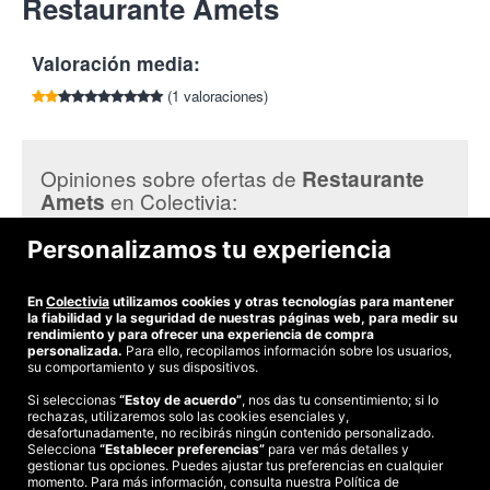
Restaurante Amets
por cada amigo que compre esta oferta.
Tlf:
943 675 405
Menu para 2 personas en el Restaurante Amets por
16€/persona.
Valoración media:
¿Qué incluye el menú?
(1 valoraciones)
Ensalada templada de marisco.
1kg de Txuleton.
Patatas fritas.
Opiniones sobre ofertas de
Restaurante
Queso con membrillo.
en Colectivia:
Amets
Botella de vino o sidra.
Pan y agua.
Personalizamos tu experiencia
Agueda M.
Restaurante Amets.
El Restaurante se caracteriza por su
La comida pasable pero el aspecto del comedor y del
buena comida casera, un servicio al cliente exquisito y la buena
servicio deja mucho que desear
En
calidad de sus materias primas, que hacen del local la opción
Colectivia
utilizamos cookies y otras tecnologías para mantener
la fiabilidad y la seguridad de nuestras páginas web, para medir su
perfecta para darse un buen homenaje gastronómico.
rendimiento y para ofrecer una experiencia de compra
personalizada.
Para ello, recopilamos información sobre los usuarios,
¡Los mejores planes gastronómicos con Colectivia!
su comportamiento y sus dispositivos.
Si seleccionas
“Estoy de acuerdo”
, nos das tu consentimiento; si lo
rechazas, utilizaremos solo las cookies esenciales y,
©2026 Colectivia
desafortunadamente, no recibirás ningún contenido personalizado.
Selecciona
Términos y condiciones
“Establecer preferencias”
|
Política de privacidad
para ver más detalles y
|
Política de cookies
|
gestionar tus opciones. Puedes ajustar tus preferencias en cualquier
Estudio turismo de verano 2020
momento. Para más información, consulta nuestra Política de