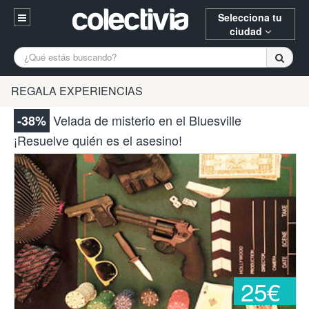
Selecciona tu
ciudad
Entrar
A Coruña
Alicante
Barcelona
REGALA EXPERIENCIAS
Registrarse
Bilbao
Burgos
Donostia
Velada de misterio en el Bluesville
-38%
94 652 38 15 (L-V 10:30-15:00)
¡Resuelve quién es el asesino!
Gijón
Huesca
Logroño
¿Necesitas ayuda? Escríbenos
Madrid
Oviedo
Palencia
Pamplona
Santander
Tarragona
Valencia
Vitoria
Zaragoza
25€