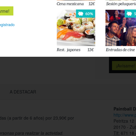
Es
Déjanos tu 
egistrado
esté disponi
Acepto l
privacidad
A DESTACAR
Paintball 
http://www.
adas (a partir de 6 años) por 23,90€ por
Petritza 12
20170 - Zu
sonas para realizar la actividad.
Tlf:
671 18 