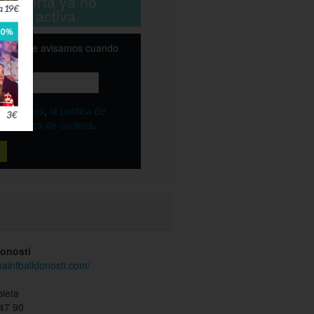
ta oferta ya no
está activa
email y te avisamos cuando
ble
os
términos
,
la política de
y
la política de cookies
.
Donosti
paintballdonosti.com/
bieta
47 90