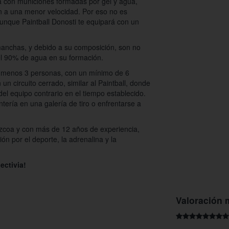
ega con municiones formadas por gel y agua,
 a una menor velocidad. Por eso no es
unque Paintball Donosti te equipará con un
anchas, y debido a su composición, son no
el 90% de agua en su formación.
al menos 3 personas, con un mínimo de 6
un circuito cerrado, similar al Paintball, donde
el equipo contrario en el tiempo establecido.
tería en una galería de tiro o enfrentarse a
zcoa y con más de 12 años de experiencia,
ón por el deporte, la adrenalina y la
ectivia!
Valoración 