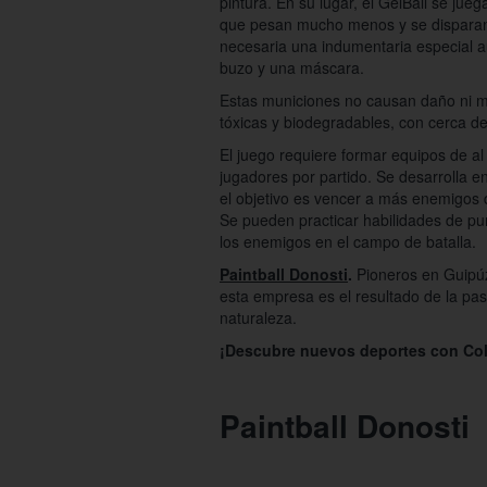
pintura. En su lugar, el GelBall se ju
que pesan mucho menos y se disparan
necesaria una indumentaria especial a
buzo y una máscara.
Estas municiones no causan daño ni m
tóxicas y biodegradables, con cerca d
El juego requiere formar equipos de 
jugadores por partido. Se desarrolla en 
el objetivo es vencer a más enemigos d
Se pueden practicar habilidades de pun
los enemigos en el campo de batalla.
Paintball Donosti
.
Pioneros en Guipú
esta empresa es el resultado de la pasi
naturaleza.
¡Descubre nuevos deportes con Col
Paintball Donosti