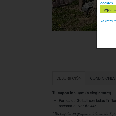
cookies
.
Ya estoy r
DESCRIPCIÓN
CONDICIONES
Tu cupón incluye: (a elegir entre)
Partida de Gelball con bolas ilimit
persona en vez de 44€.
* Se requieren grupos mínimos de 6 per