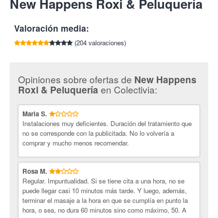
New Happens Roxi & Peluquería
por cada amigo que compre esta oferta.
* Duración aproximada de la sesión: entre 60 y 75 minutos.
Tlf:
626 312 766 / 941 228 479
New Happens Roxi & Peluquería.
Centro especializado que te
Valoración media:
cuidará por dentro y por fuera. Con los tratamientos más
innovadores y con resultados increíbles para tu piel y rostro.
(204 valoraciones)
¡Cuida tu rostro con Colectivia!
Opiniones sobre ofertas de
New Happens
en Colectivia:
Roxi & Peluquería
Maria S.
Instalaciones muy deficientes. Duración del tratamiento que
no se corresponde con la publicitada. No lo volvería a
comprar y mucho menos recomendar.
Rosa M.
Regular. Impuntualidad. Si se tiene cita a una hora, no se
puede llegar casi 10 minutos más tarde. Y luego, además,
terminar el masaje a la hora en que se cumplía en punto la
hora, o sea, no dura 60 minutos sino como máximo, 50. A