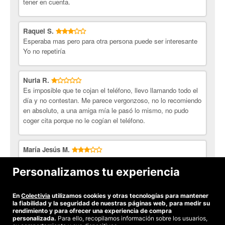
tener en cuenta.
Raquel S.
Esperaba mas pero para otra persona puede ser interesante
Yo no repetiría
Nuria R.
Es imposible que te cojan el teléfono, llevo llamando todo el
día y no contestan. Me parece vergonzoso, no lo recomiendo
en absoluto, a una amiga mía le pasó lo mismo, no pudo
coger cita porque no le cogían el teléfono.
María Jesús M.
Dos horas antes de ir a la cita me avisan por teléfono para
cancelarla. Voy a la nueva cita y tengo que esperar 20
Personalizamos tu experiencia
minutos a que me atiendan. El tratamiento duró 40 minutos.
En
Colectivia
utilizamos cookies y otras tecnologías para mantener
Ver todas las opiniones
la fiabilidad y la seguridad de nuestras páginas web, para medir su
rendimiento y para ofrecer una experiencia de compra
personalizada.
Para ello, recopilamos información sobre los usuarios,