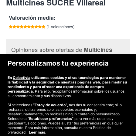
Multicines SUCRE Villareal
por cada amigo que compre esta oferta.
Además ya sabes que para ir al cine en Castellón hay que coger
entrada.
12540 Villareal
el coche, así que
tu eliges 2 minutos de coche o 6 € de
Tlf:
639 157 538
ahorro por persona!
Valoración media:
Contamos con unas instalaciones de última generación,
confortables y de la máxima calidad.
(1 valoraciones)
-
9 Salas de cine (una de ellas con 3D digital).
Todas con aire
acondicionado y sonido Dolby Digital.
-
Hamburguesería “Sucre Rapid”, Antes o después
Opiniones sobre ofertas de
Multicines
pruébalo!! Menús a partir de 4,99€
en Colectivia:
SUCRE Villareal
-
Tienda de golosinas “Sucre Mix”,
donde encontrarás toda
Personalizamos tu experiencia
clase de golosinas, que harán las delicias a los mayores y a los
Dolores N.
más pequeños.
me gustaria saber si se puede usar para ir en sabado
En
-
Colectivia
Sala de juegos.
utilizamos cookies y otras tecnologías para mantener
la fiabilidad y la seguridad de nuestras páginas web, para medir su
-
Butacas especiales para niños
rendimiento y para ofrecer una experiencia de compra
-
Sin barreras arquitectónicas
personalizada.
Para ello, recopilamos información sobre los usuarios,
su comportamiento y sus dispositivos.
-
Reserva telefónica de entradas al 902 222024
-
Servicio de cajero automático
Si seleccionas
“Estoy de acuerdo”
, nos das tu consentimiento; si lo
-
Pago con tarjeta de crédito
rechazas, utilizaremos solo las cookies esenciales y,
©2026 Colectivia
desafortunadamente, no recibirás ningún contenido personalizado.
-
Parking gratuito
Selecciona
Términos y condiciones
“Establecer preferencias”
|
Política de privacidad
para ver más detalles y
|
Política de cookies
|
gestionar tus opciones. Puedes ajustar tus preferencias en cualquier
Además Multicines SUCRE pone a disposición de los clientes y
Estudio turismo de verano 2020
momento. Para más información, consulta nuestra Política de
empresas interesadas otra gran variedad de servicios y
privacidad.
Leer más.
Compra segura
complementos: