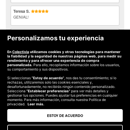
Teresa S.
GENIAL!
Marisa M.
Personalizamos tu experiencia
Muy bien. Me han dado muy rápido la cita, y mi perrita ha
estado muy tranquila mientras le cortaban y ha salido sin
temblar como hace en otras peluquerías.
En
Colectivia
utilizamos cookies y otras tecnologías para mantener
la fiabilidad y la seguridad de nuestras páginas web, para medir su
rendimiento y para ofrecer una experiencia de compra
personalizada.
Para ello, recopilamos información sobre los usuarios,
su comportamiento y sus dispositivos.
Si seleccionas
“Estoy de acuerdo”
, nos das tu consentimiento; si lo
rechazas, utilizaremos solo las cookies esenciales y,
©2026 Colectivia
desafortunadamente, no recibirás ningún contenido personalizado.
Selecciona
Términos y condiciones
“Establecer preferencias”
|
Política de privacidad
para ver más detalles y
|
Política de cookies
|
gestionar tus opciones. Puedes ajustar tus preferencias en cualquier
Estudio turismo de verano 2020
momento. Para más información, consulta nuestra Política de
privacidad.
Leer más.
Compra segura
Te garantizamos el pago en todas tus compras
ESTOY DE ACUERDO