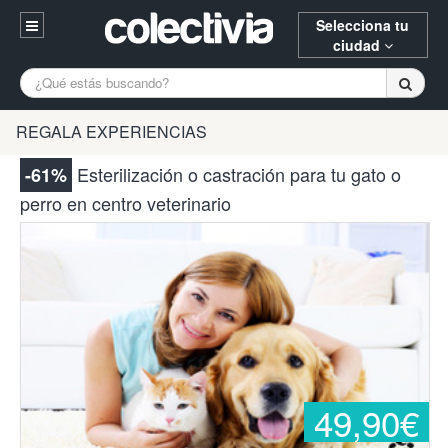
Selecciona tu
ciudad
Entrar
A Coruña
Alicante
Barcelona
REGALA EXPERIENCIAS
Registrarse
Bilbao
Burgos
Donostia
Esterilización o castración para tu gato o
-61%
94 652 38 15 (L-V 10:30-15:00)
perro en centro veterinario
Gijón
Huesca
Logroño
¿Necesitas ayuda? Escríbenos
Madrid
Oviedo
Palencia
Pamplona
Santander
Tarragona
Valencia
Vitoria
Zaragoza
49,90€