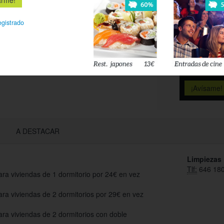
Déjanos tu 
egistrado
esté disponi
Acepto l
privacidad
A DESTACAR
Limpiezas 
Tlf:
646 180
ara viviendas de 1 dormitorio por 24€ en vez
ara viviendas de 2 dormitorios por 29€ en vez
ara viviendas de 2 dormitorios con doble