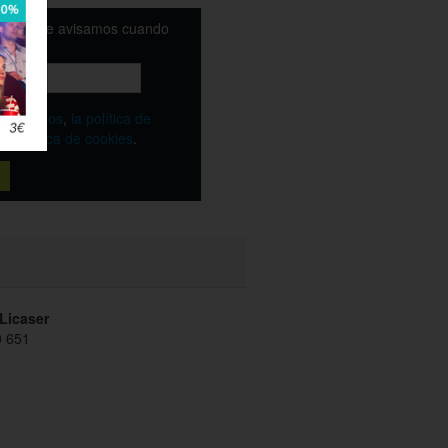
email y te avisamos cuando
ble
os
términos
,
la política de
y
la política de cookies
.
Licaser
 651