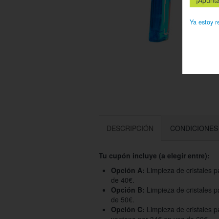
Ya estoy r
DESCRIPCIÓN
CONDICIONES
Tu cupón incluye (a elegir entre):
Opción A:
Limpieza de cristales p
de 40€.
Opción B:
Limpieza de cristales p
de 50€.
Opción C:
Limpieza de cristales p