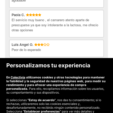
agradable
Maria Cruz S.
10/10
excelente
12/12/2016
Paola C.
El servicio muy bueno , el camarero atento aparte de
preocuparse ya que soy intolerante a la lactosa, me ofrecio
otras opciones
Luis Angel O.
Peor de lo esperado
Fernando L.
Personalizamos tu experiencia
NO ME GUSTO NADA, LO DEJO AHI.
En
Colectivia
utilizamos cookies y otras tecnologías para mantener
Ver todas las opiniones
la fiabilidad y la seguridad de nuestras páginas web, para medir su
rendimiento y para ofrecer una experiencia de compra
personalizada.
Para ello, recopilamos información sobre los usuarios,
su comportamiento y sus dispositivos.
Si seleccionas
“Estoy de acuerdo”
, nos das tu consentimiento; si lo
rechazas, utilizaremos solo las cookies esenciales y,
©2026 Colectivia
desafortunadamente, no recibirás ningún contenido personalizado.
Selecciona
“Establecer preferencias”
para ver más detalles y
Términos y condiciones
|
Política de privacidad
|
Política de cookies
|