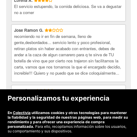
Lorena A.
ibérico
El servicio estupendo, la comida deliciosa. Se va a degustar
Tartar de chicharro negro, arándanos y nuez moscada
no a comer
Tomate de Cantabria, albahaca y vinagreta de aceituna
negra
Huevo de caserío con foie y migas de pan
Jose Ramon G.
Nuestro plato de pasta con setas de temporada
recomiendo no ir en fin de semana, lleno de
Verde que te quiero verde
gente,desbordados... servicio lento y poco profesional,
retiran platos sin haber acabado con entrantes, debes de
Ensalada de mozzarella, tomate asado y olivada negra
andar a la caza de algun camarero para q te sirva de TU
Pimientos asados a la leña confitados con aceite de oliva
botella de vino que por cierto nos trajeron sin facilitarnos la
virgen extra
carta, vamos que nos tomamos la que el encargado decidio,
Ensalada César con pollo, picatostes y la famosa salsa
increible!!! Quiero y no puedo que se dice coloquialmente...
Verduras a la brasa con salsa romesco
Ensaladilla rusa sobre coca crujiente de pan
Ensalada mixta con los mejores ingredientes (ideal para 2
Agustín S.
personas o como plato único)
muy buen servicio. Lo peor es que me querían cobrar una
Personalizamos tu experiencia
botella de agua que no habiamos consumido
-Segundos
La Cuchara
En
Colectivia
utilizamos cookies y otras tecnologías para mantener
Ver todas las opiniones
la fiabilidad y la seguridad de nuestras páginas web, para medir su
Cocido montañés
rendimiento y para ofrecer una experiencia de compra
personalizada.
Para ello, recopilamos información sobre los usuarios,
Nuestros Arroces
su comportamiento y sus dispositivos.