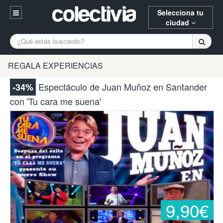
Selecciona tu
ciudad
Entrar
A Coruña
Alicante
Barcelona
REGALA EXPERIENCIAS
Registrarse
Bilbao
Burgos
Donostia
Espectáculo de Juan Muñoz en Santander
-34%
94 652 38 15 (L-V 10:30-15:00)
con 'Tu cara me suena'
Gijón
Huesca
Logroño
¿Necesitas ayuda? Escríbenos
Madrid
Oviedo
Palencia
Pamplona
Santander
Tarragona
Valencia
Vitoria
Zaragoza
9,90€