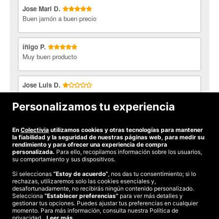
9€ de gastos de envío. A la hora de canjear tus cupones y hacer
Jose Mari D.
el encargo, te confirmarán los gatos de envío.
Buen jamón a buen precio
Ibéricos Gallardo.
Marca comercial de producto ibérico que
asienta su prestigio y garantía de competitividad en el profundo
conocimiento adquirido a lo largo de una extensa carrera de
íñigo P.
representación comercial en el sector, culminada en 1998 con la
Muy buen producto
creación de una empresa que ofrece productos ibéricos de la
más alta calidad y excelencia.
Jose Luis D.
¡Productos de calidad en Colectivia!
lo siento pero lo he pagado y no lo he recibido y no puedo
comunicarme con vosotros,consegui hablar con el almacen y
Personalizamos tu experiencia
me dijo que no le habiais pasado el pedido
En
Colectivia
utilizamos cookies y otras tecnologías para mantener
Ver todas las opiniones
la fiabilidad y la seguridad de nuestras páginas web, para medir su
rendimiento y para ofrecer una experiencia de compra
personalizada.
Para ello, recopilamos información sobre los usuarios,
su comportamiento y sus dispositivos.
Si seleccionas
“Estoy de acuerdo”
, nos das tu consentimiento; si lo
rechazas, utilizaremos solo las cookies esenciales y,
©2026 Colectivia
desafortunadamente, no recibirás ningún contenido personalizado.
Selecciona
Términos y condiciones
“Establecer preferencias”
|
Política de privacidad
para ver más detalles y
|
Política de cookies
|
gestionar tus opciones. Puedes ajustar tus preferencias en cualquier
Estudio turismo de verano 2020
momento. Para más información, consulta nuestra Política de
privacidad.
Leer más.