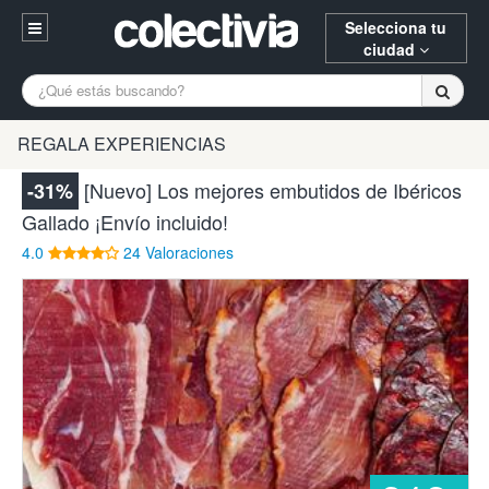
Selecciona tu
ciudad
Entrar
A Coruña
Alicante
Barcelona
REGALA EXPERIENCIAS
Registrarse
Bilbao
Burgos
Donostia
[Nuevo] Los mejores embutidos de Ibéricos
-31%
94 652 38 15 (L-V 10:30-15:00)
Gallado ¡Envío incluido!
Gijón
Huesca
Logroño
¿Necesitas ayuda? Escríbenos
4.0
24 Valoraciones
Madrid
Oviedo
Palencia
Pamplona
Santander
Tarragona
Valencia
Vitoria
Zaragoza