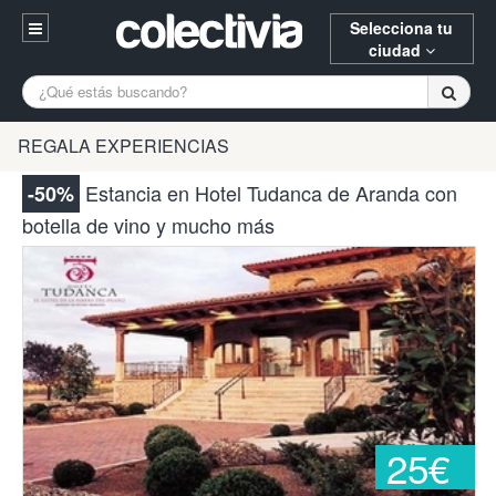
Selecciona tu
ciudad
Entrar
A Coruña
Alicante
Barcelona
REGALA EXPERIENCIAS
Registrarse
Bilbao
Burgos
Donostia
Estancia en Hotel Tudanca de Aranda con
-50%
94 652 38 15 (L-V 10:30-15:00)
botella de vino y mucho más
Gijón
Huesca
Logroño
¿Necesitas ayuda? Escríbenos
Madrid
Oviedo
Palencia
Pamplona
Santander
Tarragona
Valencia
Vitoria
Zaragoza
25€