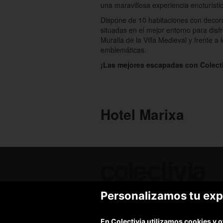
una maravillosa experiencia enoturísti
Dispone de 10 habitaciones con decor
situadas en el mejor entorno para disfru
Muralla de la Villa Medieval y frente a
emblemáticas.
¡Las mejores escapadas con Colecti
Hotel Marixa
Personalizamos tu exp
Ofertas de hoy
Blog
Contacto
En
Colectivia
utilizamos cookies y o