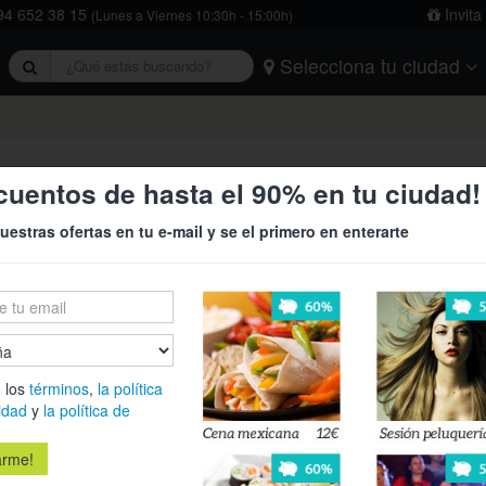
4 652 38 15
Invita
(Lunes a Viernes 10:30h - 15:00h)
Selecciona tu ciudad
rivacidad
y
la política de cookies
.
Barcelona
Bilbao
Burgos
Logroño
Madrid
Oviedo
Tarragona
Valencia
Vitoria
o y visita a bodega en Laguardi
cuentos de hasta el 90% en tu ciudad!
uestras ofertas en tu e-mail y se el primero en enterarte
29€
49
Noche con de
›
a bodega con
Laguardia
 los
términos
,
la política
idad
y
la política de
Es