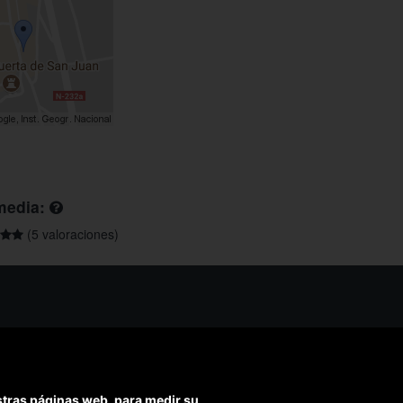
media:
(5 valoraciones)
os ayudarte?
ríbenos
ondemos en menos de 48h)
estras páginas web, para medir su