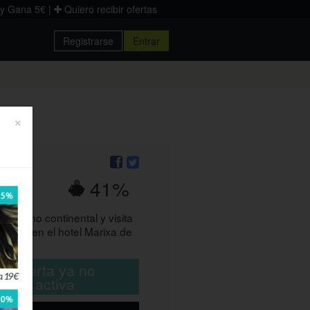
 y Gana 5€
|
Quiero recibir ofertas
Registrarse
Entrar
Donostia
Palencia
Zaragoza
a
×
41%
€
sayuno continental y visita
 cata en el hotel Marixa de
ta oferta ya no
está activa