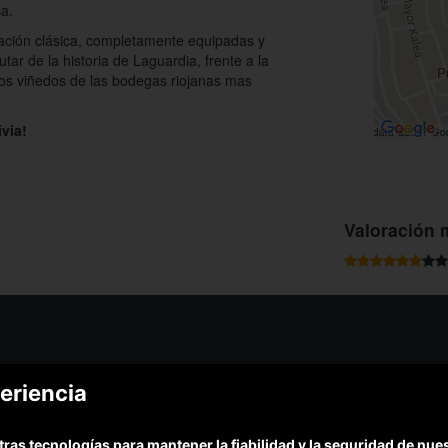
ca.
ación clásica, completamente equipadas y
tar de la historia de Laguardia, frente a la
 los viñedos de las bodegas riojanas mas
via!
Valoración 
¿Podem
eriencia
¿Cómo funciona Colectivia?
Esc
Preguntas frecuentes
Promociona tu negocio
(Te resp
tras tecnologías para mantener la fiabilidad y la seguridad de nu