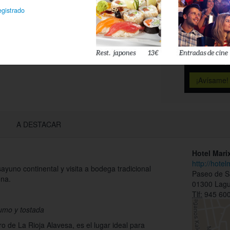
Déjanos tu 
egistrado
esté disponi
Acepto l
privacidad
A DESTACAR
Hotel Mari
http://hote
yuno continental y visita a bodega tradicional
Paseo de S
ona.
01300 Lagu
Tlf:
945 600
zumo y tostada
ro de La Rioja Alavesa, es el lugar ideal para