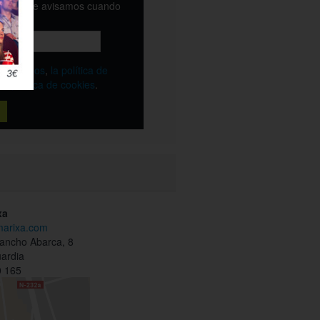
email y te avisamos cuando
ble
os
términos
,
la política de
y
la política de cookies
.
xa
lmarixa.com
ancho Abarca, 8
ardia
 165