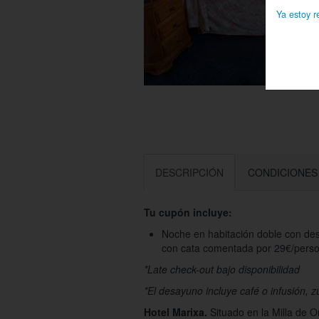
Ya estoy r
DESCRIPCIÓN
CONDICIONES
Tu cupón incluye:
Noche en habitación doble con desa
con cata comentada por 29€/pers
*Late check-out bajo disponibilidad
*El desayuno incluye café o infusión, 
Hotel Marixa.
Situado en la Milla de O