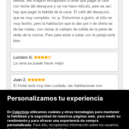
bebida. Me imagino extrapolarlo a tener que pagar el café
con leche del desayuno y se me hace ridículo, pero es así:
hay que pagar la bebida de la cena. El café del desayuno,
que es muy completo, no ;p. Estuvimos a gusto, el sitio es
muy bonito, pero la habitación que te dan por ir de oferta es
de las malas, con vistas al callejón de salida de la parte de
atrás de la cocina. Pero para estar a solas con la pareja está
bien.
Luciano G.
La cena se puede hacer mejor
Juan Z.
El Hotel está muy bien cuidado, las habitaciones son
sencillas pero acogedoras y la comida es deliciosa. Por
encima de todo destacaría el gran trato que he recibido en el
Personalizamos tu experiencia
hotel por parte de todos sus empleados. Sin duda repetiré.
En
Colectivia
utilizamos cookies y otras tecnologías para mantener
Ver todas las opiniones
la fiabilidad y la seguridad de nuestras páginas web, para medir su
rendimiento y para ofrecer una experiencia de compra
personalizada.
Para ello, recopilamos información sobre los usuarios,