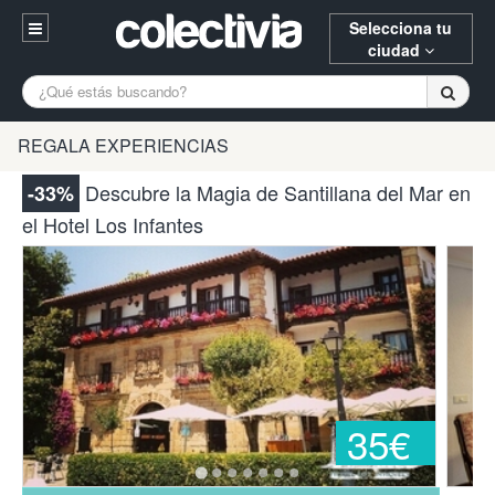
Selecciona tu
ciudad
Entrar
A Coruña
Alicante
Barcelona
REGALA EXPERIENCIAS
Registrarse
Bilbao
Burgos
Donostia
Descubre la Magia de Santillana del Mar en
-33%
94 652 38 15 (L-V 10:30-15:00)
el Hotel Los Infantes
Gijón
Huesca
Logroño
¿Necesitas ayuda? Escríbenos
Madrid
Oviedo
Palencia
Pamplona
Santander
Tarragona
Valencia
Vitoria
Zaragoza
35€