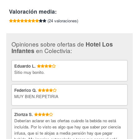
Oferta sujeta a disponibilidad.
decorado con gusto exquisito. Las instalaciones cuentan con
Cancelaciones o modificaciones con 96h de antelación.
Valoración media:
preciosos salones y zonas comunes, cafetería, terraza-jardín
Necesario reserva previa en el 942 818 100.
con vistas a la imponente fachada principal y WIFI gratuito en
(24 valoraciones)
todos los espacios. Los desayunos buffet son muy completos
con plancha caliente incluida y el personal siempre le atenderá
con una gran sonrisa.
Opiniones sobre ofertas de
Hotel Los
¡Colectivia te lleva de escapada a los mejores hoteles!
en Colectivia:
Infantes
Eduardo L.
Sitio muy bonito.
Federico Q.
MUY BIEN.REPETIRIA
Ziortza S.
Deberían aclarar en las ofertas cuándo la bebida no está
incluída. Por lo visto es algo que hay que saber por ciencia
infusa, que si te alojas a media pensión hay que pagar