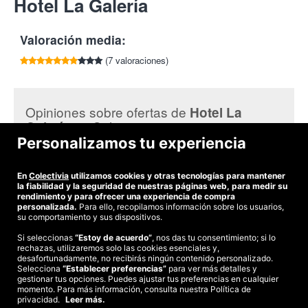
Hotel La Galería
por cada amigo que compre esta oferta.
de Donostia desde la primera línea de la playa Ondarreta!
20008 San Sebastián
Tlf:
943 317 559
Valoración media:
Tu cupón incluye:
1 Noche en Habitación Doble.
(7 valoraciones)
Desayuno Continental (café, té o infusión + zumo de
naranja natural + pieza de bollería).
Hotel La Galería:
Opiniones sobre ofertas de
Hotel La
El Hotel La Galería de San Sebastián es un bello edificio de
en Colectivia:
Galería
estilo francés de finales del siglo XIX, en primera línea de la
Personalizamos tu experiencia
playa de Ondarreta y con vistas a la Bahía de la Concha.
Arantzazu Boveda Garai B.
Cada habitación cuenta con personalidad propia al estar
Buen servicio
En
Colectivia
utilizamos cookies y otras tecnologías para mantener
dedicada a un conocido pintor como Renoir, Picasso, Dalí, Miró,
la fiabilidad y la seguridad de nuestras páginas web, para medir su
rendimiento y para ofrecer una experiencia de compra
Regoyos y decorada en diferentes tonos, adornando una
personalizada.
Para ello, recopilamos información sobre los usuarios,
reproducción del artista la cabecera y completándose la
su comportamiento y sus dispositivos.
decoración con muebles de época y detalles acordes a los tonos
Si seleccionas
de la pintura. Baño completo en cada habitación.
“Estoy de acuerdo”
, nos das tu consentimiento; si lo
rechazas, utilizaremos solo las cookies esenciales y,
©2026 Colectivia
desafortunadamente, no recibirás ningún contenido personalizado.
Selecciona
Términos y condiciones
“Establecer preferencias”
|
Política de privacidad
para ver más detalles y
|
Política de cookies
|
El entorno:
gestionar tus opciones. Puedes ajustar tus preferencias en cualquier
Estudio turismo de verano 2020
San Sebastián, también conocida como la Bella Easo, es
momento. Para más información, consulta nuestra Política de
privacidad.
considerada por muchos como una de las ciudades más bellas
Leer más.
Compra segura