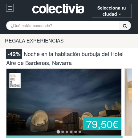
Selecciona tu
ciudad
Entrar
A Coruña
Alicante
Barcelona
REGALA EXPERIENCIAS
Registrarse
Bilbao
Burgos
Donostia
Noche en la habitación burbuja del Hotel
-42%
94 652 38 15 (L-V 10:30-15:00)
Aire de Bardenas, Navarra
Gijón
Huesca
Logroño
¿Necesitas ayuda? Escríbenos
Madrid
Oviedo
Palencia
Pamplona
Santander
Tarragona
Valencia
Vitoria
Zaragoza
79,50€