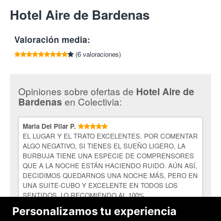
Entra en tu cuenta
o
regístrate
para poder compartir y ganar 5€
20:00h
Cancelaciones y/o modificaciones con 48hrs de antelación.
Hotel Aire de Bardenas
Ctra. de Ejea, km 1,5
por cada amigo que compre esta oferta.
Aire de Bardenas ha sido galardonado con 26 premios de
Necesario reserva previa en el: 948 116 666.
* La entrada a las burbujas se realiza a partir de las 17:00h
31500 Tudela
Arquitectura e Interiorismo. Sus imágenes han dado la vuelta al
Tlf:
948 11 66 66
mundo en más de trescientas cincuenta publicaciones por los
* El check-out a las 12:00h. Late check-out (bajo disponibilidad)
Valoración media:
cinco continentes.
* Las burbujas tienen climatización, ducha, wc seco y
(6 valoraciones)
electricidad
* Para manteneros aislados completamente de la Tierra, en la
luna no hay televisión
Opiniones sobre ofertas de
Hotel Aire de
¡Escapadas increíbles en Colectivia!
en Colectivia:
Bardenas
Maria Del Pilar P.
EL LUGAR Y EL TRATO EXCELENTES. POR COMENTAR
ALGO NEGATIVO, SI TIENES EL SUEÑO LIGERO, LA
BURBUJA TIENE UNA ESPECIE DE COMPRENSORES
QUE A LA NOCHE ESTÁN HACIENDO RUIDO. AÚN ASÍ,
DECIDIMOS QUEDARNOS UNA NOCHE MÁS, PERO EN
UNA SUITE-CUBO Y EXCELENTE EN TODOS LOS
SENTIDOS. LO RECOMIENDO AL 100%.
Personalizamos tu experiencia