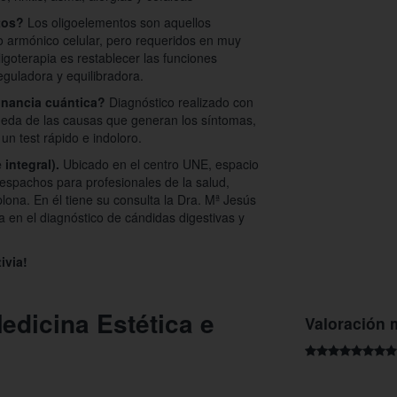
tos?
Los oligoelementos son aquellos
lo armónico celular, pero requeridos en muy
igoterapia es restablecer las funciones
eguladora y equilibradora.
onancia cuántica?
Diagnóstico realizado con
ueda de las causas que generan los síntomas,
 un test rápido e indoloro.
 integral).
Ubicado en el centro UNE, espacio
despachos para profesionales de la salud,
lona. En él tiene su consulta la Dra. Mª Jesús
a en el diagnóstico de cándidas digestivas y
ivia!
edicina Estética e
Valoración 