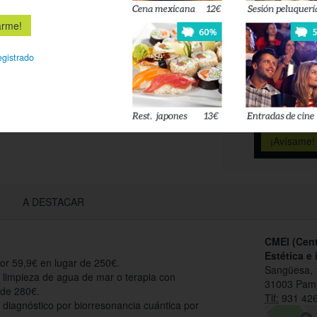
Déjanos tu 
esté disponi
egistrado
Acepto l
privacidad
A DESTACAR
CMEI (Cent
Estética e 
por 59,9€ en lugar de 250€.
Sangüesa, 
 limpieza de agua de mar o terapia con
31003 Pam
 de 280€.
Tlf:
931 426
 diagnóstico por biorresonancia cuántica por