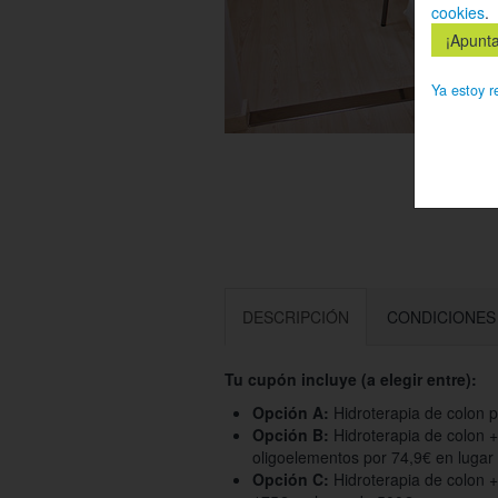
cookies
.
Ya estoy r
DESCRIPCIÓN
CONDICIONES
Tu cupón incluye (a elegir entre):
Opción A:
Hidroterapia de colon 
Opción B:
Hidroterapia de colon +
oligoelementos por 74,9€ en lugar
Opción C:
Hidroterapia de colon +