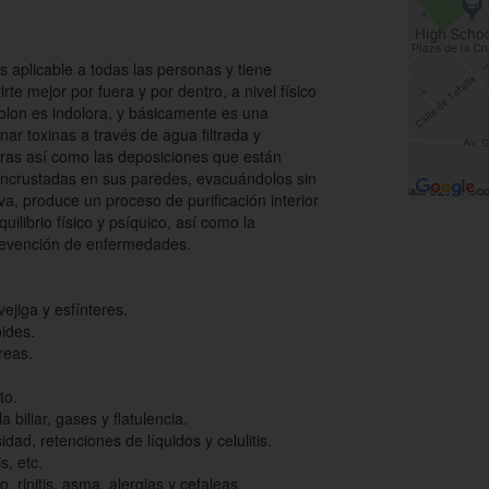
 aplicable a todas las personas y tiene
rte mejor por fuera y por dentro, a nivel físico
colon es indolora, y básicamente es una
nar toxinas a través de agua filtrada y
uras así como las deposiciones que están
o incrustadas en sus paredes, evacuándolos sin
iva, produce un proceso de purificación interior
uilibrio físico y psíquico, así como la
 prevención de enfermedades.
ejiga y esfínteres.
oides.
reas.
nto.
 biliar, gases y flatulencia.
dad, retenciones de líquidos y celulitis.
s, etc.
, rinitis, asma, alergias y cefaleas