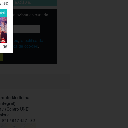
está activa
email y te avisamos cuando
ble
os
términos
,
la política de
y
la política de cookies
.
ro de Medicina
integral)
17 (Centro UNE)
plona
 971 / 647 427 132