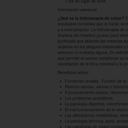
175€ en lugar de 500€.
Información adicional:
¿Qué es la hidroterapia de colon?
Es
resultados increíbles que te harán senti
y a nivel psíquico. La hidroterapia de 
limpieza del intestino grueso para elimi
purificada que ablanda las materias d
alojadas en los pliegues intestinales 
esfuerzo ni molestia alguna. En definit
que permite al cuerpo restablecer su eq
repoblación de la flora intestinal y la
Beneficios sobre:
Funciones renales. Función de la v
Retorno venoso, varices y hemorr
Funcionamiento ovárico, dismenor
Los problemas prostáticos.
La patología digestiva, estreñimie
El mal funcionamiento de la vesícula
Las alteraciones metabólicas, obesi
La patología dérmica, acné, soriasi
Las patologías de origen congestivo