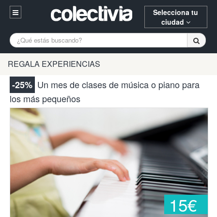
Selecciona tu
ciudad
Entrar
A Coruña
Alicante
Barcelona
REGALA EXPERIENCIAS
Registrarse
Bilbao
Burgos
Donostia
Un mes de clases de música o piano para
-25%
94 652 38 15 (L-V 10:30-15:00)
los más pequeños
Gijón
Huesca
Logroño
¿Necesitas ayuda? Escríbenos
Madrid
Oviedo
Palencia
Pamplona
Santander
Tarragona
Valencia
Vitoria
Zaragoza
15€