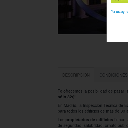
Ya estoy r
DESCRIPCIÓN
CONDICIONES
Te ofrecemos la posibilidad de pasar
l
sólo 82€!
En Madrid, la Inspección Técnica de Ed
para todos los edificios de más de 30
Los
propietarios de edificios
tienen 
de seguridad, salubridad, ornato públi