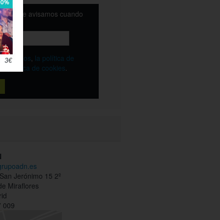
email y te avisamos cuando
ble
os
términos
,
la política de
y
la política de cookies
.
N
.grupoadn.es
 San Jerónimo 15 2º
de Miraflores
id
 009