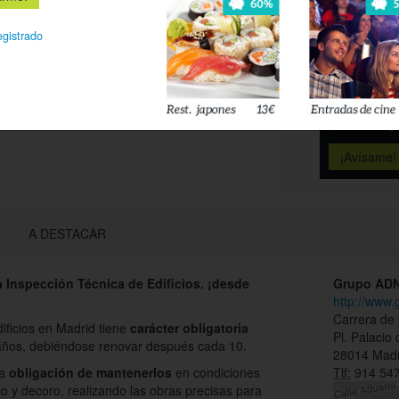
Déjanos tu 
egistrado
esté disponi
Acepto l
privacidad
A DESTACAR
a Inspección Técnica de Edificios. ¡desde
Grupo AD
http://www
Carrera de
ificios en Madrid tiene
carácter obligatoria
Pl. Palacio 
 años, debiéndose renovar después cada 10.
28014 Madr
la
obligación de mantenerlos
en condiciones
Tlf:
914 547
co y decoro, realizando las obras precisas para