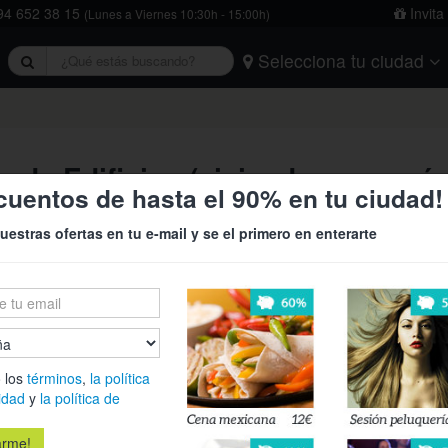
4 652 38 15
Invita
(Lunes a Viernes 10:30h - 15:00h)
Selecciona tu ciudad
rivacidad
y
la política de cookies
.
Barcelona
Bilbao
Burgos
Logroño
Madrid
Oviedo
Tarragona
Valencia
Vitoria
a de Edificios (viviendas con má
cuentos de hasta el 90% en tu ciudad!
uestras ofertas en tu e-mail y se el primero en enterarte
82€
18
¿Tu vivienda
Grupo ADN re
Técnica de Ed
¡desde sólo 
 los
términos
,
la política
idad
y
la política de
Es