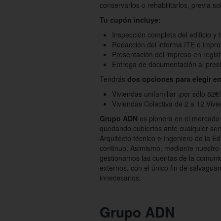
conservarlos o rehabilitarlos, previa s
Tu cupón incluye:
Inspección completa del edificio y
Redacción del informa ITE e impres
Presentación del impreso en regis
Entrega de documentación al presi
Tendrás
dos opciones para elegir e
Viviendas unifamiliar ¡por sólo 82€!
Viviendas Colectiva de 2 a 12 Vivi
Grupo ADN
es pionera en el mercado e
quedando cubiertos ante cualquier serv
Arquitecto técnico e Ingeniero de la E
continuo. Asimismo, mediante nuestro 
gestionamos las cuentas de la comunid
externos, con el único fin de salvagua
innecesarios.
Grupo ADN