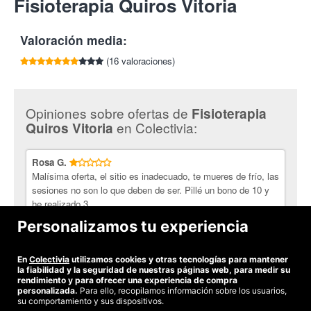
Fisioterapia Quiros Vitoria
por cada amigo que compre esta oferta.
20:00h
01010, Vitoria
¿En qué consiste el masaje relajante?
Es un masaje que
Tlf:
945 191 241
ayuda a eliminar el estrés, las preocupaciones, los miedos y la
Valoración media:
intranquilidad. Se aplica de forma manual sobre la espalda.
Ayuda al organismo, a corregir la postura y además alivia
(16 valoraciones)
problemas musculares.
Centro de Fisioterapia Quiros.
Cuenta con un equipo de
profesionales exigentes consigo mismos, amantes de la
Opiniones sobre ofertas de
Fisioterapia
fisioterapia y en continua formación. Con un objetivo principal
en Colectivia:
Quiros Vitoria
que es recuperar a la persona, sin olvidar la parte humana de su
trabajo transmitiendo ilusión, bienestar y responsabilidad. Las
Rosa G.
sesiones se basan fundamentalmente en la terapia manual.
Malísima oferta, el sitio es inadecuado, te mueres de frío, las
sesiones no son lo que deben de ser. Pillé un bono de 10 y
he realizado 3.....
Personalizamos tu experiencia
Antonia A.
MUY MUY SATISFACTORIO
En
Colectivia
utilizamos cookies y otras tecnologías para mantener
la fiabilidad y la seguridad de nuestras páginas web, para medir su
rendimiento y para ofrecer una experiencia de compra
personalizada.
Para ello, recopilamos información sobre los usuarios,
su comportamiento y sus dispositivos.