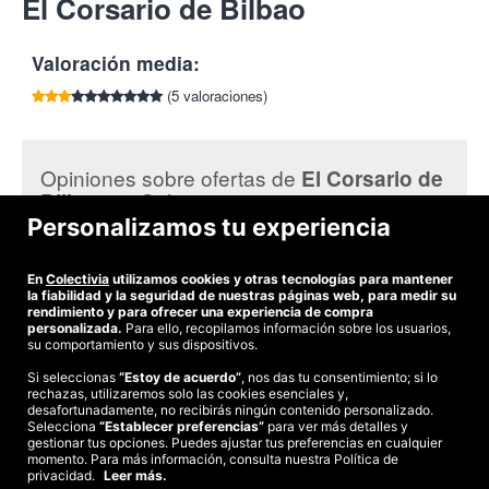
El Corsario de Bilbao
por cada amigo que compre esta oferta.
mediante el 644 599 491.
El corsario de Bilbao se juega mediante un bonito paseo por la
Cancelaciones con 24 horas de antelación.
ría de Bilbao. El juego empieza concretamente al pie del Puente
Valoración media:
de La Salve, junto al Museo Guggenheim. Pero no te preocupes
si no sabes exactamente dónde es, el juego te mostrará un
(5 valoraciones)
mapa con geolocalización antes de empezar.
El Corsario de Bilbao.
Un novedoso escape room de exterior,
en el que tendrás que investigar elementos de la ciudad de
Opiniones sobre ofertas de
El Corsario de
Bilbao para descifrar los enigmas y encontrar el tesoro del
en Colectivia:
Bilbao
corsario.
Personalizamos tu experiencia
¡Con Colectivia conoce Bilbao en profundidad!
Sara O..
Una buena experiencia. Lo recomiendo.
En
Colectivia
utilizamos cookies y otras tecnologías para mantener
la fiabilidad y la seguridad de nuestras páginas web, para medir su
rendimiento y para ofrecer una experiencia de compra
personalizada.
Para ello, recopilamos información sobre los usuarios,
su comportamiento y sus dispositivos.
Si seleccionas
“Estoy de acuerdo”
, nos das tu consentimiento; si lo
rechazas, utilizaremos solo las cookies esenciales y,
©2026 Colectivia
desafortunadamente, no recibirás ningún contenido personalizado.
Selecciona
Términos y condiciones
“Establecer preferencias”
|
Política de privacidad
para ver más detalles y
|
Política de cookies
|
gestionar tus opciones. Puedes ajustar tus preferencias en cualquier
Estudio turismo de verano 2020
momento. Para más información, consulta nuestra Política de
privacidad.
Leer más.
Compra segura