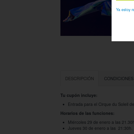
Ya estoy r
DESCRIPCIÓN
CONDICIONES
Tu cupón incluye:
Entrada para el Cirque du Soleil d
Horarios de las funciones:
Miércoles 29 de enero a las 21.30
Jueves 30 de enero a las 21:30h.