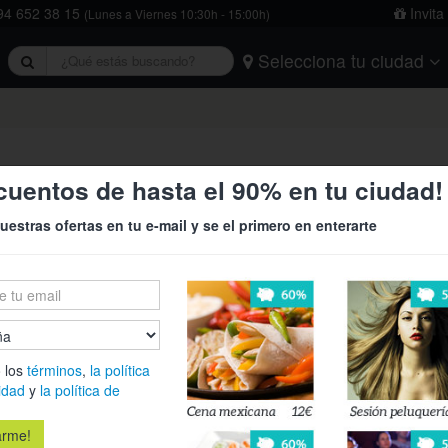
4 652 38 15
Invita
(Lunes a Viernes 10:30h - 15:00h)
Selecciona tu ciudad
rivacidad
y
la política de cookies
.
Barcelona
Bilbao
Burgos
Logroño
Madrid
Oviedo
Tarragona
Valencia
Vitoria
l llega a Vitoria con Corteo ¡Un e
cuentos de hasta el 90% en tu ciudad!
uestras ofertas en tu e-mail y se el primero en enterarte
25€
29
¡Vive la mag
›
espectáculo 
espectáculo 
 los
términos
,
la política
Vitoria los d
idad
y
la política de
Es