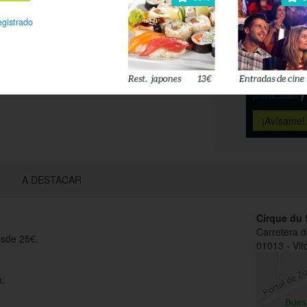
Déjanos tu 
egistrado
esté disponi
Acepto l
privacidad
A DESTACAR
Cirque du S
Carretera 
esde 25€.
01013 - Vit
h.