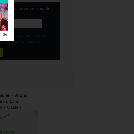
email y te avisamos cuando
ble
os
términos
,
la política de
y
la política de cookies
.
oleil - Vitoria
de Zurbano
oria-Gasteiz