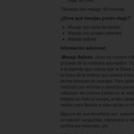
lugar de 108€.
*Duración del masaje: 55 minutos.
¿Entre qué masajes puedo elegir?
Masaje con caña de bambú
Masaje con pindas calientes
Masaje balinés
Información adicional:
-Masaje Balinés
: como su nombre indi
procede de la medicina ayurvedica. Ta
a la leyenda que cuenta que la Diosa 
la diosa de la belleza que poseía 4 br
dichas técnicas de masajes. Para apli
realzado con aromas y esencias puras 
utilización de colores fuertes en la ve
integral en todo el cuerpo, si bien alc
realiza para llevarlo a cabo es de un n
Algunos de sus beneficios son: solución
circulación sanguínea, rejuvenece y est
tonifica los músculos, etc.