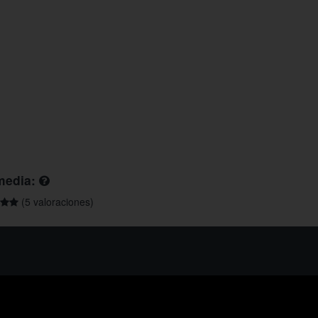
media:
(5 valoraciones)
os ayudarte?
ríbenos