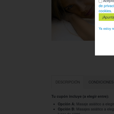
Acepto
de privac
cookies
.
Ya estoy r
DESCRIPCIÓN
CONDICIONES
Tu cupón incluye (a elegir entre):
Opción A:
Masaje asiático a eleg
Opción B:
Masajes asiático a ele