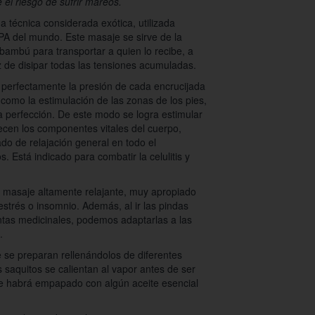
re el riesgo de sufrir mareos.
a técnica considerada exótica, utilizada
A del mundo. Este masaje se sirve de la
 bambú para transportar a quien lo recibe, a
z de disipar todas las tensiones acumuladas.
perfectamente la presión de cada encrucijada
 como la estimulación de las zonas de los pies,
a perfección. De este modo se logra estimular
lecen los componentes vitales del cuerpo,
ado de relajación general en todo el
. Está indicado para combatir la celulitis y
 masaje altamente relajante, muy apropiado
trés o insomnio. Además, al ir las pindas
antas medicinales, podemos adaptarlas a las
.
se preparan rellenándolos de diferentes
 saquitos se calientan al vapor antes de ser
se habrá empapado con algún aceite esencial