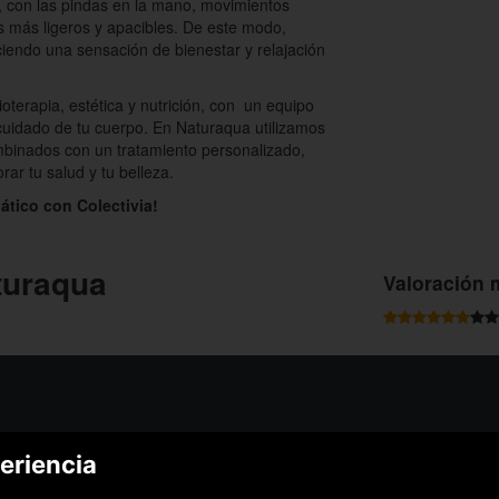
 con las pindas en la mano, movimientos
s más ligeros y apacibles. De este modo,
endo una sensación de bienestar y relajación
oterapia, estética y nutrición, con un equipo
 cuidado de tu cuerpo. En Naturaqua utilizamos
mbinados con un tratamiento personalizado,
ar tu salud y tu belleza.
ático con Colectivia!
turaqua
Valoración 
¿Podem
eriencia
¿Cómo funciona Colectivia?
Esc
Preguntas frecuentes