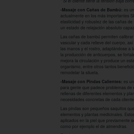
* Si el cliente tiene la tensión baja cor
-Masaje con Cañas de Bambú:
es un
actualmente en los más importantes SP
elasticidad y robustez de las cañas de
un estado de relajación absoluto capa
Las cañas de bambú permiten calibrar 
vascular y cada relieve del cuerpo, así
las manos y el rostro, adaptándose a l
la producción de anticuerpos, se forta
mejora la circulación y produce un est
organismo, entre otros tantos beneficios
remodelar la silueta.
-Masaje con Pindas Calientes:
es un
para gente que padece problemas de es
rellenas de diferentes elementos y pl
necesidades concretas de cada cliente
Las pindas son pequeños saquitos que 
elementos y plantas medicinales. Estos
aplicados en la piel que previamente 
como por ejemplo el de almendras.