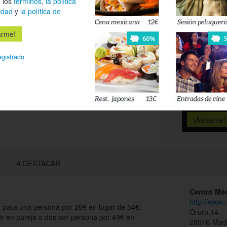
 los
términos
,
la política
Es
idad
y
la política de
Déjanos tu 
esté disponi
egistrado
Acepto l
privacidad
A DESTACAR
Centro Mé
http://www
ir para una persona por 26€ en lugar de 54€.
Oruro,14
gir en pareja o dos por persona por 49€ en
28016-Mad