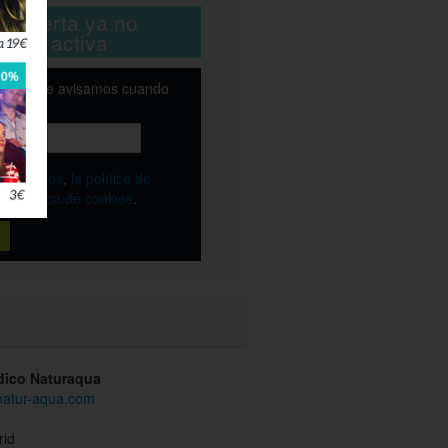
ta oferta ya no
está activa
email y te avisamos cuando
ble
os
términos
,
la política de
y
la política de cookies
.
dico Naturaqua
.natur-aqua.com
rid