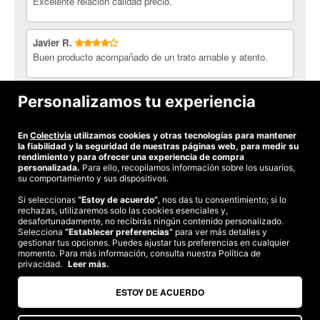
Excelente relación calidad precio.
Javier R.
Buen producto acompañado de un trato amable y atento.
Juan G.
Personalizamos tu experiencia
muy bueno el frappe. quiero que vuelva este bar a bilbao
En
Colectivia
utilizamos cookies y otras tecnologías para mantener
Ver todas las opiniones
la fiabilidad y la seguridad de nuestras páginas web, para medir su
rendimiento y para ofrecer una experiencia de compra
personalizada.
Para ello, recopilamos información sobre los usuarios,
su comportamiento y sus dispositivos.
Si seleccionas
“Estoy de acuerdo”
, nos das tu consentimiento; si lo
rechazas, utilizaremos solo las cookies esenciales y,
©2026 Colectivia
desafortunadamente, no recibirás ningún contenido personalizado.
Selecciona
Términos y condiciones
“Establecer preferencias”
|
Política de privacidad
para ver más detalles y
|
Política de cookies
|
gestionar tus opciones. Puedes ajustar tus preferencias en cualquier
Estudio turismo de verano 2020
momento. Para más información, consulta nuestra Política de
privacidad.
Leer más.
Compra segura
Te garantizamos el pago en todas tus compras
ESTOY DE ACUERDO