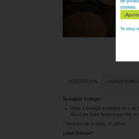
de privac
cookies
.
Ya estoy r
DESCRIPCIÓN
CONDICIONES
Tu cupón incluye:
Visita a bodega ecológica de Luis
Menú en Casa Antonio por 25€ en 
* Duración de la visita: 2h 30min
¿Qué incluye?