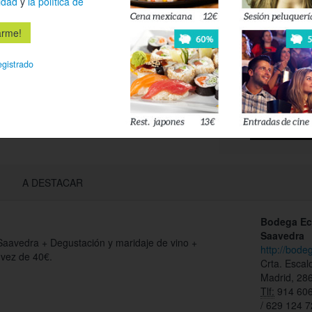
idad
y
la política de
Déjanos tu 
esté disponi
egistrado
Acepto l
privacidad
A DESTACAR
Bodega Ec
Saavedra
 Saavedra + Degustación y maridaje de vino +
http://bod
vez de 40€.
Crta. Escal
Madrid, 28
Tlf:
914 606
/ 629 124 