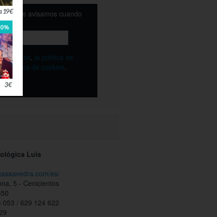
email y te avisamos cuando
ble
os
términos
,
la política de
y
la política de cookies
.
ológica Luis
egasaavedra.com/es/
ona, 5 - Cenicientos
650
 053 / 629 124 622
729