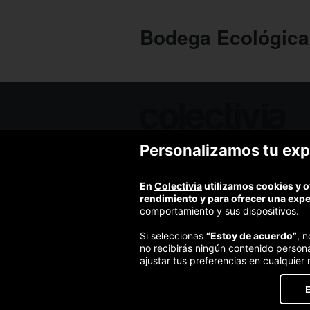
Bodega Ecológica
Personalizamos tu exp
Ofertas de hoy
Blog
Contacto
En
Colectivia
utilizamos cookies y o
Términos y condiciones
rendimiento y para ofrecer una exp
Política de privacidad y aviso legal
comportamiento y sus dispositivos.
Política de cookies
Si seleccionas
“Estoy de acuerdo”
, 
no recibirás ningún contenido person
ajustar tus preferencias en cualquier