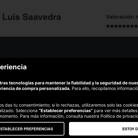
 Luis Saavedra
Valoración 
¿Podem
eriencia
¿Cómo funciona Colectivia?
Esc
Preguntas frecuentes
Promociona tu negocio
(Te resp
tras tecnologías para mantener la fiabilidad y la seguridad de nu
Trabaja con nosotros
Comp
eriencia de compra personalizada.
Para ello, recopilamos informació
Estudio turismo de verano 2020
Te garant
Síguenos:
nos das tu consentimiento; si lo rechazas, utilizaremos solo las cook
alizado. Selecciona
“Establecer preferencias”
para ver más detalles
 momento. Para más información, consulta nuestra Política de privaci
ESTABLECER PREFERENCIAS
ESTOY 
Somos agencia de viajes. CIE: 2313