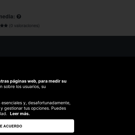
media:
(0 valoraciones)
os ayudarte?
ríbenos
ondemos en menos de 48h)
estras páginas web, para medir su
ra segura
n sobre los usuarios, su
izamos el pago en todas tus compras
ies esenciales y, desafortunadamente,
 y gestionar tus opciones. Puedes
dad.
Leer más.
DE ACUERDO