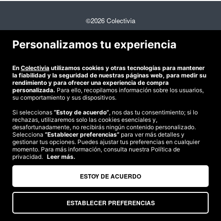
©2026 Colectivia
Términos y condiciones
|
Política de privacidad
|
Política de cookies
|
Personalizamos tu experiencia
Estudio turismo de verano 2020
Compra segura
En
Colectivia
utilizamos cookies y otras tecnologías para mantener
Te garantizamos el pago en todas tus compras
la fiabilidad y la seguridad de nuestras páginas web, para medir su
rendimiento y para ofrecer una experiencia de compra
personalizada.
Para ello, recopilamos información sobre los usuarios,
su comportamiento y sus dispositivos.
Somos agencia de viajes. CIE: 2313
Si seleccionas
“Estoy de acuerdo”
, nos das tu consentimiento; si lo
rechazas, utilizaremos solo las cookies esenciales y,
desafortunadamente, no recibirás ningún contenido personalizado.
Selecciona
“Establecer preferencias”
para ver más detalles y
gestionar tus opciones. Puedes ajustar tus preferencias en cualquier
momento. Para más información, consulta nuestra Política de
privacidad.
Leer más.
ESTOY DE ACUERDO
ESTABLECER PREFERENCIAS