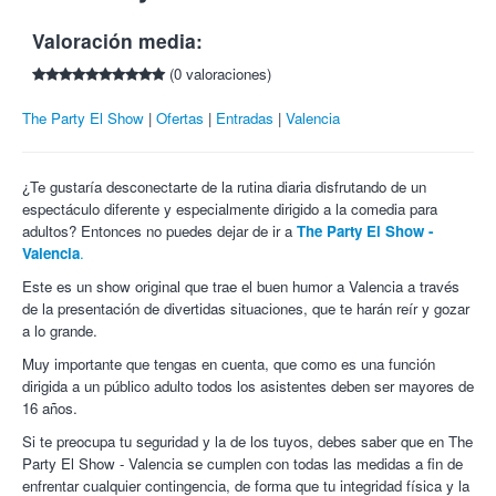
El pago de la entrada se hará en esa página (suplemento de
Un cocktail lleno de comedia, música, acrobacias y diversión
2.50€ por gastos de gestión).
Valoración media:
que se convertirá en la noche de bodas más salvaje de la
No se admiten cambios, cancelaciones, ni devoluciones,
historia.
(0 valoraciones)
salvo cancelación o modificación del espectáculo.
Para poder acceder, es aconsejable la llegada al recinto con
¡El más espectacular cabaret acuático con cristina medina como
The Party El Show
Ofertas
Entradas
Valencia
30 minutos de antelación.
maestra de ceremonias!
Una vez iniciada la representación es facultad del
¿Te lo vas a perder?
organizador dejar entrar en la sala.
¿Te gustaría desconectarte de la rutina diaria disfrutando de un
Ante cualquier incidencia o duda respecto a tu/s entrada/s,
A lo largo de la función se irán sucediendo espectaculares
espectáculo diferente y especialmente dirigido a la comedia para
escribe un e-mail a entrada@4tickets.
números acrobáticos: mano a mano, cintas aéreas, barra rusa,
adultos? Entonces no puedes dejar de ir a
The Party El Show -
patines acrobáticos, equilibrios y contorsión. Tampoco faltarán
Valencia
.
voces en directo, coreografías y mucha música.
Este es un show original que trae el buen humor a Valencia a través
Artistas de circo, bailarines, actores y cantantes darán vida a un
de la presentación de divertidas situaciones, que te harán reír y gozar
espectáculo desenfrenado, de 2 horas de duración, que también
a lo grande.
contará con una pre-party.
Muy importante que tengas en cuenta, que como es una función
Las puertas abrirán una hora antes del comienzo de la función
dirigida a un público adulto todos los asistentes deben ser mayores de
para ofrecer un preshow a los asistentes. Los artistas
16 años.
interactuarán con los espectadores, un DJ amenizará el
momento y se podrá disfrutar de las propuestas gastronómicas
Si te preocupa tu seguridad y la de los tuyos, debes saber que en The
en los diferentes street food Markets.
Party El Show - Valencia se cumplen con todas las medidas a fin de
enfrentar cualquier contingencia, de forma que tu integridad física y la
¡Con Colectivia descubre los mejores planes!