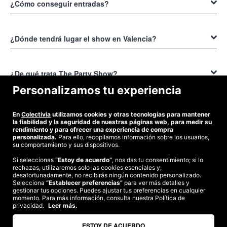
¿Cómo conseguir entradas?
Si quieres conseguir entradas para
The Party El Show - Valencia
, con
toda tranquilidad, a excelentes precios y con la anticipación que
¿Dónde tendrá lugar el show en Valencia?
prefieras, entonces
adquiérelas por medio de Colectivia
que te las
ofrece con todas las comodidades y a muy buenos precios.
The Party El Show - Valencia
estará dando sus funciones en la
antigua estación de Grau (Av. de I'Enginyer Manuel Soto, 11, 46024.
¿De qué trata The Party Show?
Es un lugar muy seguro y al que puedes llegar fácilmente, bien sea en
Personalizamos tu experiencia
tu coche o en trasporte público.
The Party El Show - Valencia trata sobre una fiesta para celebrar una
boda. La misma es organizada por la novia quien contrata a más de
¿Cómo puedo conseguir descuentos para The Party – El
En
Colectivia
utilizamos cookies y otras tecnologías para mantener
40 artistas para entretener al público, convirtiéndose en una juerga de
show en Valencia?
la fiabilidad y la seguridad de nuestras páginas web, para medir su
esas que hacen época y donde todo puede suceder.
rendimiento y para ofrecer una experiencia de compra
personalizada.
Para ello, recopilamos información sobre los usuarios,
Para conseguir descuentos en las entradas para The Party El Show -
su comportamiento y sus dispositivos.
Valencia, solo debes entrar en la
web de Colectivia
, luego de
Si seleccionas
“Estoy de acuerdo”
, nos das tu consentimiento; si lo
registrarte consultas su newsletter para que estés al tanto de las
rechazas, utilizaremos solo las cookies esenciales y,
©2026 Colectivia
ofertas. Te garantizamos que encontraras varias a tu gusto.
desafortunadamente, no recibirás ningún contenido personalizado.
Selecciona
“Establecer preferencias”
para ver más detalles y
Términos y condiciones
|
Política de privacidad
|
Política de cookies
|
gestionar tus opciones. Puedes ajustar tus preferencias en cualquier
Estudio turismo de verano 2020
momento. Para más información, consulta nuestra Política de
privacidad.
Leer más.
Compra segura
Te garantizamos el pago en todas tus compras
ESTOY DE ACUERDO