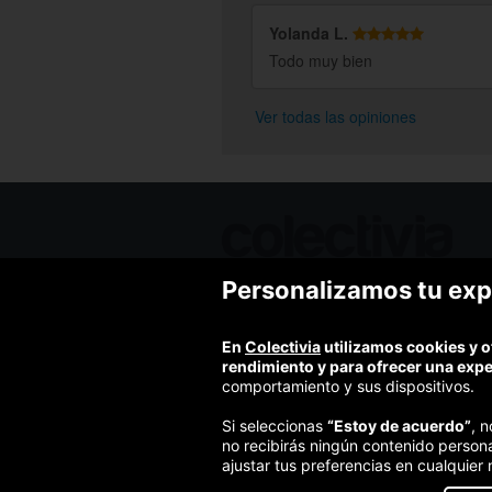
Yolanda L.
Todo muy bien
Ver todas las opiniones
Personalizamos tu exp
Ofertas de hoy
Blog
Contacto
En
Colectivia
utilizamos cookies y o
Términos y condiciones
rendimiento y para ofrecer una exp
Política de privacidad y aviso legal
comportamiento y sus dispositivos.
Política de cookies
Si seleccionas
“Estoy de acuerdo”
, 
no recibirás ningún contenido person
ajustar tus preferencias en cualquier