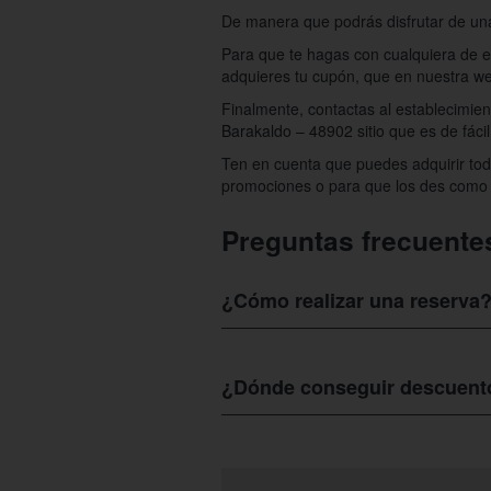
De manera que podrás disfrutar de una
Para que te hagas con cualquiera de est
adquieres tu cupón, que en nuestra we
Finalmente, contactas al establecimie
Barakaldo – 48902 sitio que es de fáci
Ten en cuenta que puedes adquirir to
promociones o para que los des como o
Preguntas frecuente
¿Cómo realizar una reserva
Para hacer cita en
Lorategia Café Bar
lunes a jueves desde las 07:00 a las 2
¿Dónde conseguir descuento
las 23:00.
Conseguir
descuentos para Lorategia 
cafe-bar
, después navegas entre las o
alcance de tu bolsillo.