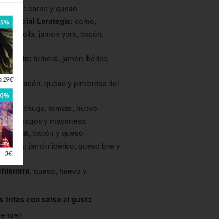
carne y queso
 Viuda:
carne,
Especial Lorategia:
e, cebolla, jamón york, bacón,
llo.
ternera, jamón ibérico,
n Vicente:
onesa
, bacón, queso y pimientos del
 lomo
lechuga, tomate, huevo
etal:
o, espárragos y mayonesa
, bacón y queso
 pechuga
jamón ibérico, queso brie y
la Casa:
elizada
, queso, huevo y
chistorra
 fritas con salsa al gusto
 entre):