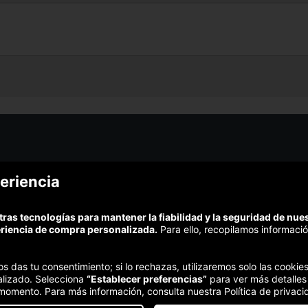
¿Podem
eriencia
¿Cómo funciona Colectivia?
Esc
Preguntas frecuentes
Promociona tu negocio
(Te resp
tras tecnologías para mantener la fiabilidad y la seguridad de nu
Trabaja con nosotros
Comp
eriencia de compra personalizada.
Para ello, recopilamos informació
Estudio turismo de verano 2020
Te garant
Síguenos:
nos das tu consentimiento; si lo rechazas, utilizaremos solo las cook
alizado. Selecciona
“Establecer preferencias”
para ver más detalles
 momento. Para más información, consulta nuestra Política de privaci