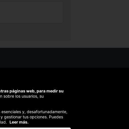
os ayudarte?
ríbenos
ondemos en menos de 48h)
estras páginas web, para medir su
ra segura
n sobre los usuarios, su
izamos el pago en todas tus compras
ies esenciales y, desafortunadamente,
 y gestionar tus opciones. Puedes
dad.
Leer más.