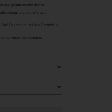
ner que gastar mucho dinero.
seleccionas la que prefieras y
Café Bar está en la Calle Elexalde 2
 varias veces con nuestras
3 89 en su horario laboral que es de
a la 01:00 y domingo desde las 09:00 a
lectivia.com/comercio/lorategia-
rias que serán de tu gusto y están al