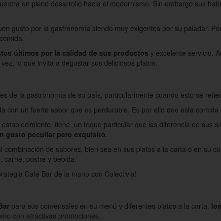
uentra en pleno desarrollo hacia el modernismo. Sin embargo sus habi
buen gusto por la gastronomía siendo muy exigentes por su paladar. Po
 comida.
tos últimos por la calidad de sus productos
y excelente servicio. 
ez, lo que invita a degustar sus deliciosos platos.
 de la gastronomía de su país, particularmente cuando esto se refier
da con un fuerte sabor que es perdurable. Es por ello que esta comida e
stablecimiento, tiene un toque particular que las diferencia de sus s
n gusto peculiar pero exquisito
.
l combinación de sabores, bien sea en sus platos a la carta o en su c
, carne, postre y bebida.
rategia Café Bar de la mano con Colectivia!
Bar
para sus comensales en su menú y diferentes platos a la carta,
lo
omo con atractivas promociones.