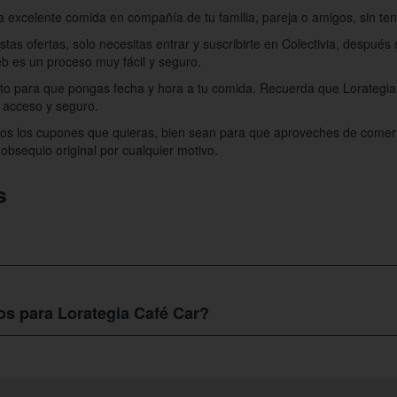
 excelente comida en compañía de tu familia, pareja o amigos, sin te
as ofertas, solo necesitas entrar y suscribirte en Colectivia, después 
b es un proceso muy fácil y seguro.
nto para que pongas fecha y hora a tu comida. Recuerda que Lorategia 
l acceso y seguro.
dos los cupones que quieras, bien sean para que aproveches de comer
bsequio original por cualquier motivo.
s
?
es muy fácil, solo debes comunicarte con ellos por el teléfono 944 71 4
3:00, los viernes desde las 07:00 a la 01:00, sábado desde las 08:00 
s para Lorategia Café Car?
Café Bar
es tarea fácil, primero entras y te registras en
https://www.co
fertas que tiene para ti en nuestra web. Seguramente te toparas con va