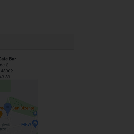
Cafe Bar
lde 2
- 48902
43 89