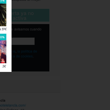
ta oferta ya no
está activa
email y te avisamos cuando
ble
os
términos
,
la política de
y
la política de cookies
.
ncla
hotelelancla.com/