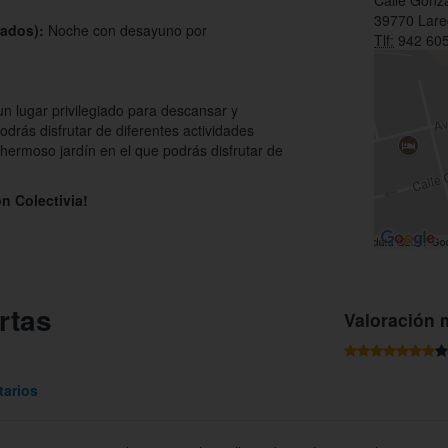
Calle Gonzá
39770 Lar
bados):
Noche con desayuno por
Tlf:
942 605
un lugar privilegiado para descansar y
odrás disfrutar de diferentes actividades
 hermoso jardín en el que podrás disfrutar de
n Colectivia!
rtas
Valoración 
arios