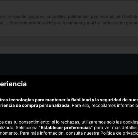
or croissants, yogures, sobaditos, palmeritas, pan normal, pan tostad
acao,... Pero demasiado ruido por la mañana y mucha tardanza en prepara
¿Podem
eriencia
¿Cómo funciona Colectivia?
Esc
Preguntas frecuentes
Promociona tu negocio
(Te resp
tras tecnologías para mantener la fiabilidad y la seguridad de nu
Trabaja con nosotros
Comp
eriencia de compra personalizada.
Para ello, recopilamos informació
Estudio turismo de verano 2020
Te garant
Síguenos:
nos das tu consentimiento; si lo rechazas, utilizaremos solo las cook
alizado. Selecciona
“Establecer preferencias”
para ver más detalles
 momento. Para más información, consulta nuestra Política de privaci