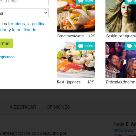
precio.
Es
 los
términos
,
la política
idad
y
la política de
Déjanos tu 
esté disponi
egistrado
Acepto l
privacidad
A DESTACAR
OPINIONES
Hotel El A
http://www.
viernes)
: Noche con desayuno por