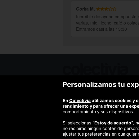
Gorka M.
Increíble desayuno compuesto p
varias, miel, leche, café o col
Entramos casi a las 13:30
Personalizamos tu exp
Ofertas de hoy
Blog
Contacto
En
Colectivia
utilizamos cookies y o
Términos y condiciones
rendimiento y para ofrecer una exp
Política de privacidad y aviso legal
comportamiento y sus dispositivos.
Política de cookies
Si seleccionas
“Estoy de acuerdo”
, 
no recibirás ningún contenido person
ajustar tus preferencias en cualquier