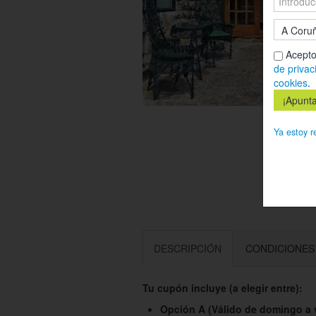
Acepto
de privac
cookies
.
Ya estoy r
DESCRIPCIÓN
CONDICIONES
Tu cupón incluye (a elegir entre):
Opción A (Válido de domingo a 