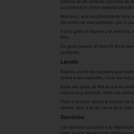
Disfruta de las bellezas naturales de A
su personal te ofrece especial atenci
Asimismo, este establecimiento tiene u
del centro de esta población, por lo qu
Y si te gusta el deporte y la aventura, 
libre.
De igual manera, el Hotel El Ancla tien
confianza.
Laredo
Esta es una de las ciudades que recib
ofrece a sus visitantes, como son sus 
Estas son playa de Alta la que es prefe
urbano muy atractivo, entre sus estruct
Todo lo anterior estará al alcance de t
ajetreo, pero a la vez cerca de lo má
Servicios
Los servicios que pone a tu disposició
casa, ya que tienen como objetivo que 