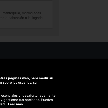
o, mantequilla, mermeladas
r la habitación a la llegada.
os ayudarte?
ríbenos
ondemos en menos de 48h)
estras páginas web, para medir su
ra segura
n sobre los usuarios, su
izamos el pago en todas tus compras
ies esenciales y, desafortunadamente,
 y gestionar tus opciones. Puedes
dad.
Leer más.