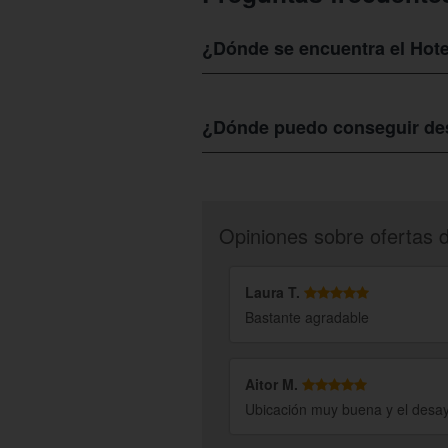
¿Dónde se encuentra el Hote
El
Hotel El Ancla
se ubica en la
Calle G
¿Dónde puedo conseguir des
Para conseguir descuentos en los difer
boletín te enteraras de todas las ofert
Opiniones sobre ofertas 
Laura T.
Bastante agradable
Aitor M.
Ubicación muy buena y el desa