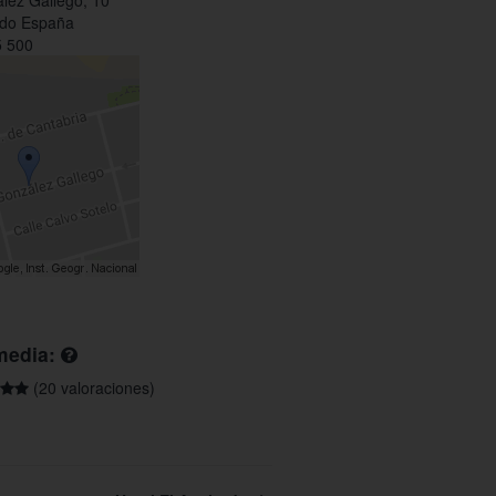
lez Gallego, 10
edo España
 500
media:
(20 valoraciones)