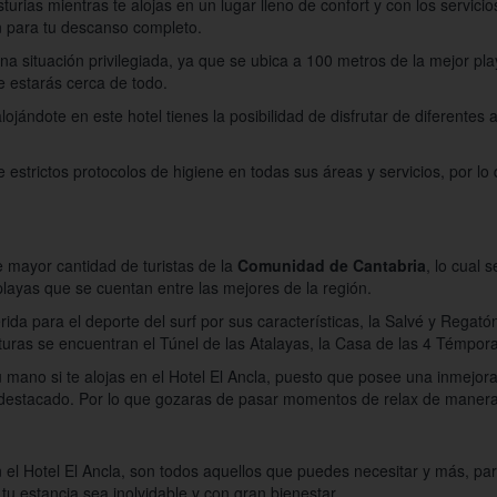
sturias mientras te alojas en un lugar lleno de confort y con los servici
ón para tu descanso completo.
na situación privilegiada, ya que se ubica a 100 metros de la mejor p
e estarás cerca de todo.
alojándote en este hotel tienes la posibilidad de disfrutar de diferentes a
e estrictos protocolos de higiene en todas sus áreas y servicios, por lo
e mayor cantidad de turistas de la
Comunidad de Cantabria
, lo cual 
playas que se cuentan entre las mejores de la región.
rida para el deporte del surf por sus características, la Salvé y Regat
uras se encuentran el Túnel de las Atalayas, la Casa de las 4 Témporas, 
u mano si te alojas en el Hotel El Ancla, puesto que posee una inmejora
s destacado. Por lo que gozaras de pasar momentos de relax de manera
n el Hotel El Ancla, son todos aquellos que puedes necesitar y más, pa
tu estancia sea inolvidable y con gran bienestar.