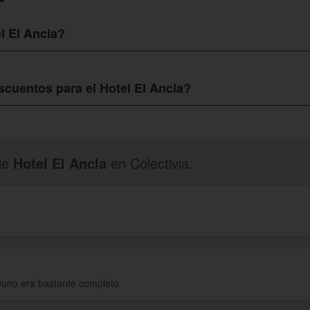
l El Ancla?
onzález Gallego, 10 39770 en Laredo. Es un lugar muy seguro y de fác
cuentos para el Hotel El Ancla?
entes servicios que brinda el
Hotel El Ancla
, solo debes entrar y regist
as que tiene. Seguro que encuentras varias a tu gusto.
de
Hotel El Ancla
en Colectivia:
yuno era bastante completo