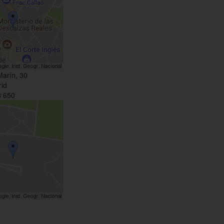
Marín, 30
id
 650