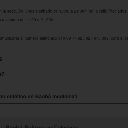
n la sede. De lunes a sábado de 10:00 a 21:00h. en la calle Preciados
es a sábado de 11:00 a 21:00h.
municarte al número telefónico 910 09 77 62 / 627 675 099; para el ce
s
a?
bicado en Calle Preciados 11. 3º f.
to estético en Baobá medicina?
ne un precio aproximado de 99 euros en
Baobá Belleza
. Con el cupón de
 tan solo 29 euros.
ente por varios meses, por lo cual, podrás asistir cuando quieras. ¡Luc
de
Baobá Belleza
en Colectivia: