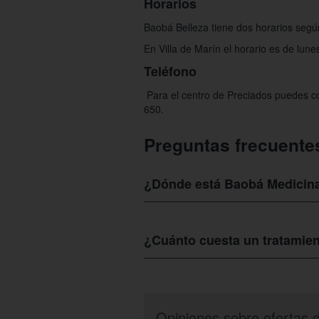
Horarios
Baobá Belleza tiene dos horarios segú
En Villa de Marín el horario es de lun
Teléfono
Para el centro de Preciados puedes co
650.
Preguntas frecuente
¿Dónde está Baobá Medicin
El
centro estético Baobá Belleza
está u
¿Cuánto cuesta un tratamien
La extensión de cejas o pestañas tie
71% y disfruta de este tratamiento por
Recuerda que nuestra oferta estará vig
Opiniones sobre ofertas 