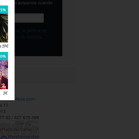
email y te avisamos cuando
ble
os
términos
,
la política de
y
la política de cookies
.
leza
.baobabelleza.com/
os 11
013
77 62 / 627 675 099