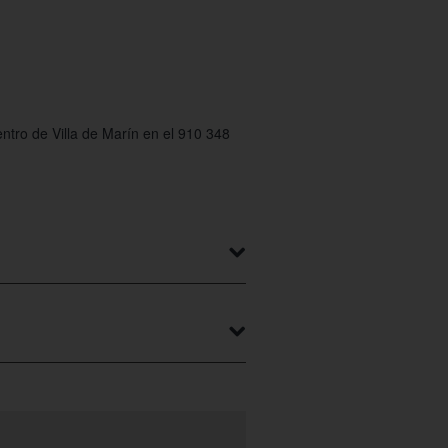
.
ntro de Villa de Marín en el 910 348
 Colectivia obtén un descuento del
e radiante!