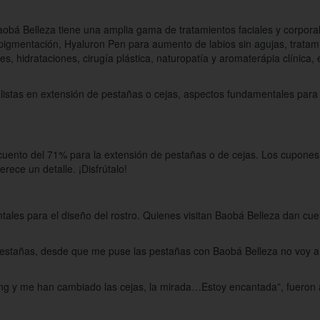
bá Belleza tiene una amplia gama de tratamientos faciales y corporale
opigmentación, Hyaluron Pen para aumento de labios sin agujas, tratami
s, hidrataciones, cirugía plástica, naturopatía y aromaterápia clínica, es
alistas en extensión de pestañas o cejas, aspectos fundamentales para 
uento del 71% para la extensión de pestañas o de cejas. Los cupones
ece un detalle. ¡Disfrútalo!
ales para el diseño del rostro. Quienes visitan Baobá Belleza dan cue
 pestañas, desde que me puse las pestañas con Baobá Belleza no voy a 
ing y me han cambiado las cejas, la mirada…Estoy encantada”, fueron 