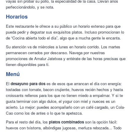
vayas sin probar su pollo, la especialidad de la casa. Llevan años
perfeccionándolo, y se nota.
Horarios
Este restaurante le ofrece a su público un horario extenso para que
pueda pedir y degustar sus exquisitos platos. Incluso promocionan lo
de “Cocina abierta todo el día”, algo que a mucha gente le encanta.
Su atención va de miércoles a lunes en horario corrido. Los martes
permanecen cerrados por descanso. Navega por nuestras
promociones de Amalur Jatetxea y entérate de las horas precisas que
tienen disponibles para ti.
Menú
El
desayuno para dos
es de esos que arrancan el día con energía:
tostadas con tomate, bacon crujiente, huevos recién hechos y hasta
croissants rellenos para los que no tienen miedo a empalmar. Y si te
gusta terminar con algo dulce, el yogur con miel y nueces es un
acierto. Lo mejor: puedes acompañarlo con un café cargado, un Cola-
Cao como los de antes o lo que te apetezca.
Para el resto del día, los
platos combinados
son la opción fácil:
huevos con txistorra, albóndigas jugosas, merluza rebozada... Todo