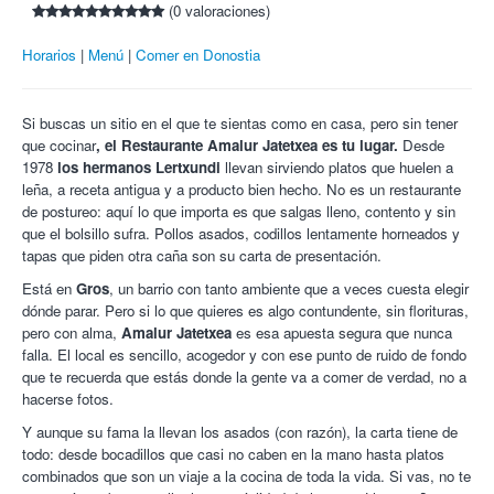
(0 valoraciones)
Imprescindible presentar el cupón impreso.
Bebida a elegir entre:
Horarios
Menú
Comer en Donostia
Café.
Cola-Cao.
Nesquik.
Si buscas un sitio en el que te sientas como en casa, pero sin tener
Infusión.
que cocinar
, el Restaurante Amalur Jatetxea es tu lugar.
Desde
1978
los hermanos Lertxundi
llevan sirviendo platos que huelen a
leña, a receta antigua y a producto bien hecho. No es un restaurante
de postureo: aquí lo que importa es que salgas lleno, contento y sin
que el bolsillo sufra. Pollos asados, codillos lentamente horneados y
tapas que piden otra caña son su carta de presentación.
Está en
Gros
, un barrio con tanto ambiente que a veces cuesta elegir
dónde parar. Pero si lo que quieres es algo contundente, sin florituras,
pero con alma,
Amalur Jatetxea
es esa apuesta segura que nunca
falla. El local es sencillo, acogedor y con ese punto de ruido de fondo
que te recuerda que estás donde la gente va a comer de verdad, no a
hacerse fotos.
Y aunque su fama la llevan los asados (con razón), la carta tiene de
todo: desde bocadillos que casi no caben en la mano hasta platos
combinados que son un viaje a la cocina de toda la vida. Si vas, no te