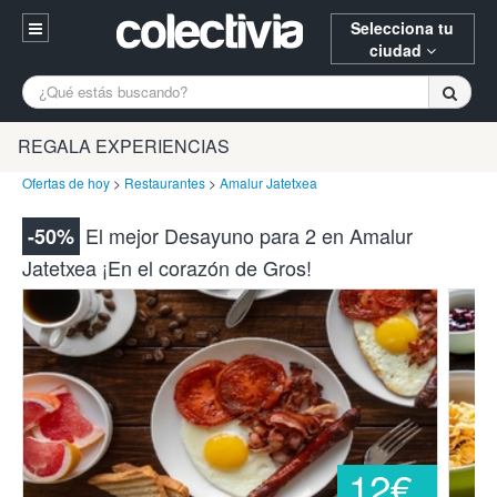
Selecciona tu
ciudad
Entrar
A Coruña
Alicante
Barcelona
REGALA EXPERIENCIAS
Registrarse
Bilbao
Burgos
Donostia
Ofertas de hoy
>
Restaurantes
>
Amalur Jatetxea
94 652 38 15 (L-V 10:30-15:00)
Gijón
Huesca
Logroño
El mejor Desayuno para 2 en Amalur
-50%
¿Necesitas ayuda? Escríbenos
Jatetxea ¡En el corazón de Gros!
Madrid
Oviedo
Palencia
Pamplona
Santander
Tarragona
Valencia
Vitoria
Zaragoza
12€