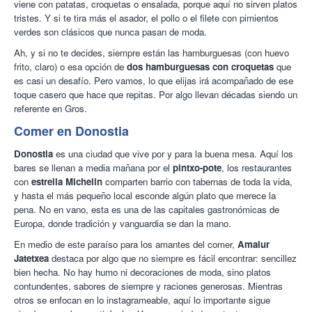
viene con patatas, croquetas o ensalada, porque aquí no sirven platos
tristes. Y si te tira más el asador, el pollo o el filete con pimientos
verdes son clásicos que nunca pasan de moda.
Ah, y si no te decides, siempre están las hamburguesas (con huevo
frito, claro) o esa opción de
dos hamburguesas con croquetas
que
es casi un desafío. Pero vamos, lo que elijas irá acompañado de ese
toque casero que hace que repitas. Por algo llevan décadas siendo un
referente en Gros.
Comer en Donostia
Donostia
es una ciudad que vive por y para la buena mesa. Aquí los
bares se llenan a media mañana por el
pintxo-pote
, los restaurantes
con
estrella Michelin
comparten barrio con tabernas de toda la vida,
y hasta el más pequeño local esconde algún plato que merece la
pena. No en vano, esta es una de las capitales gastronómicas de
Europa, donde tradición y vanguardia se dan la mano.
En medio de este paraíso para los amantes del comer,
Amalur
Jatetxea
destaca por algo que no siempre es fácil encontrar: sencillez
bien hecha. No hay humo ni decoraciones de moda, sino platos
contundentes, sabores de siempre y raciones generosas. Mientras
otros se enfocan en lo instagrameable, aquí lo importante sigue