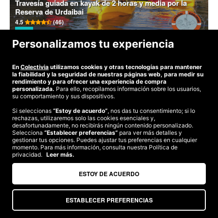
Travesía guiada en kayak de 2 horas y media por la
Reserva de Urdaibai
4.5
(46)
19€
-37%
VER >>
Personalizamos tu experiencia
En
Colectivia
utilizamos cookies y otras tecnologías para mantener
la fiabilidad y la seguridad de nuestras páginas web, para medir su
©2026 Colectivia
rendimiento y para ofrecer una experiencia de compra
personalizada.
Para ello, recopilamos información sobre los usuarios,
Términos y condiciones
|
Política de privacidad
|
Política de cookies
|
su comportamiento y sus dispositivos.
Estudio turismo de verano 2020
Si seleccionas
“Estoy de acuerdo”
, nos das tu consentimiento; si lo
Compra segura
rechazas, utilizaremos solo las cookies esenciales y,
desafortunadamente, no recibirás ningún contenido personalizado.
Te garantizamos el pago en todas tus compras
Selecciona
“Establecer preferencias”
para ver más detalles y
gestionar tus opciones. Puedes ajustar tus preferencias en cualquier
momento. Para más información, consulta nuestra Política de
privacidad.
Leer más.
Somos agencia de viajes. CIE: 2313
ESTOY DE ACUERDO
ESTABLECER PREFERENCIAS