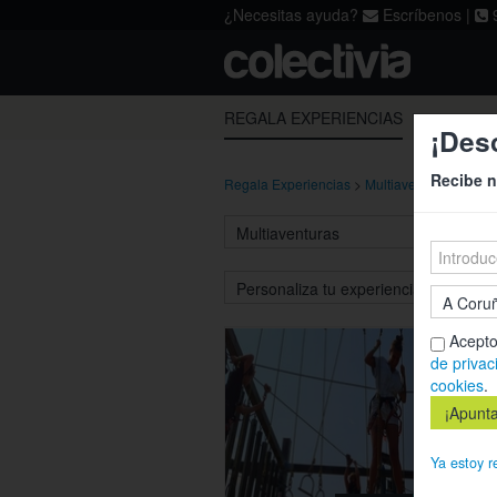
¿Necesitas ayuda?
Escríbenos
|
9
Acepto los
términos
,
la política de p
REGALA EXPERIENCIAS
¡Des
Recibe n
Regala Experiencias
>
Multiaventuras
>
Noja
Acepto
de privac
cookies
.
Ya estoy r