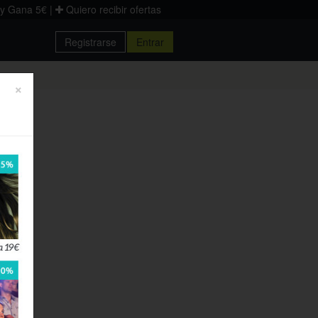
 y Gana 5€
|
Quiero recibir ofertas
Registrarse
Entrar
×