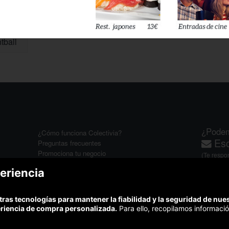
tball
¿Podem
¿Cómo funciona Colectivia?
Esc
Preguntas frecuentes
Promociona tu negocio
(Te resp
Trabaja con nosotros
Comp
eriencia
Estudio turismo de verano 2020
Te garant
Síguenos:
tras tecnologías para mantener la fiabilidad y la seguridad de nu
eriencia de compra personalizada.
Para ello, recopilamos informació