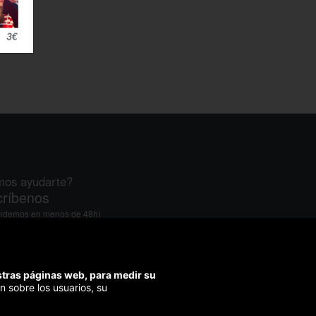
os ayudarte?
ríbenos
ondemos en menos de 48h)
ra segura
izamos el pago en todas tus compras
estras páginas web, para medir su
n sobre los usuarios, su