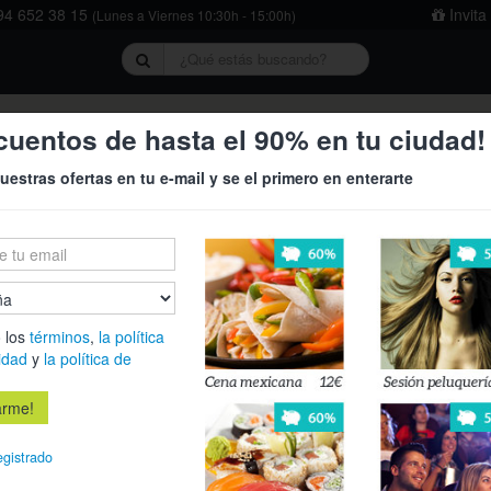
4 652 38 15
Invita
(Lunes a Viernes 10:30h - 15:00h)
rivacidad
y
la política de cookies
.
cuentos de hasta el 90% en tu ciudad!
uestras ofertas en tu e-mail y se el primero en enterarte
 los
términos
,
la política
40%
idad
y
la política de
egistrado