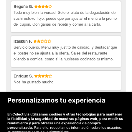
Begoña G.
Todo muy bien la verdad. Solo el plato de la degustación de
sushi estuvo flojo, puede que por ajustar el menú a la promo
del cupon. Con ganas de repetir y comer a la carta.
Izaskun F.
Servicio bueno. Menú muy justito de calidad, y destacar que
el postre no se ajusta a la oferta. Sales del restaurante
oliendo a comida, como si la hubieses cocinado tu mismo.
Enrique S.
Nos ha gustado mucho.
Nerea I.
Personalizamos tu experiencia
Genial, uno de los mejores menús japonenes que he probado
En
Colectivia
utilizamos cookies y otras tecnologías para mantener
Ver todas las opiniones
la fiabilidad y la seguridad de nuestras páginas web, para medir su
rendimiento y para ofrecer una experiencia de compra
personalizada.
Para ello, recopilamos información sobre los usuarios,
su comportamiento y sus dispositivos.