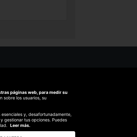
os ayudarte?
ríbenos
ondemos en menos de 48h)
estras páginas web, para medir su
ra segura
n sobre los usuarios, su
izamos el pago en todas tus compras
ies esenciales y, desafortunadamente,
 y gestionar tus opciones. Puedes
dad.
Leer más.