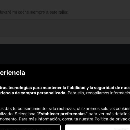
levaré mi coche siempre a este taller.
¿Podem
eriencia
¿Cómo funciona Colectivia?
Esc
Preguntas frecuentes
Promociona tu negocio
(Te resp
tras tecnologías para mantener la fiabilidad y la seguridad de nu
Trabaja con nosotros
Comp
eriencia de compra personalizada.
Para ello, recopilamos informació
Estudio turismo de verano 2020
Te garant
Síguenos:
nos das tu consentimiento; si lo rechazas, utilizaremos solo las cook
alizado. Selecciona
“Establecer preferencias”
para ver más detalles
 momento. Para más información, consulta nuestra Política de privaci