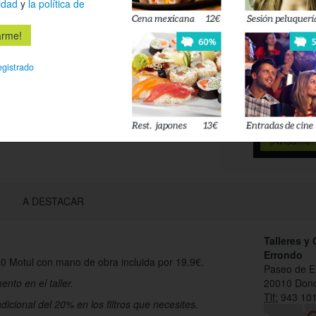
idad
y
la política de
Déjanos tu 
esté disponi
egistrado
Acepto l
privacidad
A DESTACAR
Talleres y 
Errondo
0 Motul con mano de obra incluida por 19,9€.
Paseo de E
ento en el taller.
20010 Dono
Tlf:
943 101
icional del 20% en los filtros que necesites.