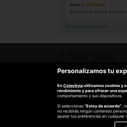
Nerea L.
Buena gente. A partir de ahora l
Ver todas las opiniones
Personalizamos tu exp
Ofertas de hoy
Blog
Contacto
En
Colectivia
utilizamos cookies y o
Términos y condiciones
rendimiento y para ofrecer una exp
Política de privacidad y aviso legal
comportamiento y sus dispositivos.
Política de cookies
Si seleccionas
“Estoy de acuerdo”
, 
no recibirás ningún contenido person
ajustar tus preferencias en cualquier