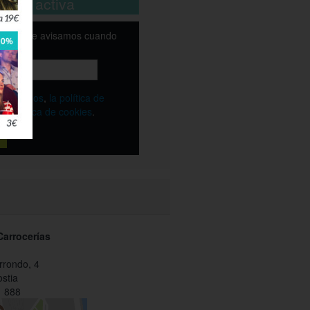
está activa
email y te avisamos cuando
ble
os
términos
,
la política de
y
la política de cookies
.
Carrocerías
rrondo, 4
stia
 888