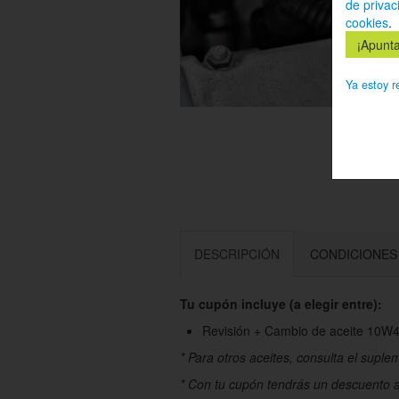
de privac
cookies
.
Ya estoy r
DESCRIPCIÓN
CONDICIONES
Tu cupón incluye (a elegir entre):
Revisión + Cambio de aceite 10W4
* Para otros aceites, consulta el suplem
* Con tu cupón tendrás un descuento ad