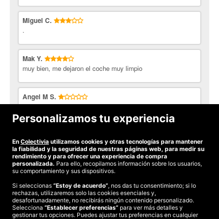
Secado con bayeta de microfibra.
habrá un suplemento a consultar en el centro.
No acumulable a otras ofertas.
* Limpieza de pelos de mascotas incluida.
Miguel C.
Imprescindible presentar el cupón impreso, en el móvil o en
.
* Auto Eder no utiliza agua para sus lavados, garantizando que
una tablet.
tu lavado sea ecológico al 100% respetando el Medio Ambiente.
Mak Y.
* Tendrá un suplemento de 8€: la limpieza de los vehículos de 7
muy bien, me dejaron el coche muy limpio
plazas, monovolúmenes, furgonetas y todos los todoterrenos.
Auto Eder Talleres
es un establecimiento que mira por su
cliente constantemente, por ello si llevas tu presupuesto actual
Angel M S.
te lo mejoran y te ofrecen, como mínimo, los mismos servicios
Timo total. Te hacen pedir hora por internet y no hay manera
por un precio inferior. Lleva a cabo revisiones pre itv,
de hacerlo. Llamo por telefono explicandolo y me dicen que
Personalizamos tu experiencia
reparaciones y revisiones, cambio de neumáticos, aire
no cogen hora por telefono. En fin, no me pillan mas. Estafa
acondicionado...
En
Colectivia
utilizamos cookies y otras tecnologías para mantener
Ver todas las opiniones
¡Colectivia colabora con el medio ambiente!
la fiabilidad y la seguridad de nuestras páginas web, para medir su
rendimiento y para ofrecer una experiencia de compra
personalizada.
Para ello, recopilamos información sobre los usuarios,
su comportamiento y sus dispositivos.
Si seleccionas
“Estoy de acuerdo”
, nos das tu consentimiento; si lo
rechazas, utilizaremos solo las cookies esenciales y,
©2026 Colectivia
desafortunadamente, no recibirás ningún contenido personalizado.
Selecciona
Términos y condiciones
“Establecer preferencias”
|
Política de privacidad
para ver más detalles y
|
Política de cookies
|
gestionar tus opciones. Puedes ajustar tus preferencias en cualquier
Estudio turismo de verano 2020