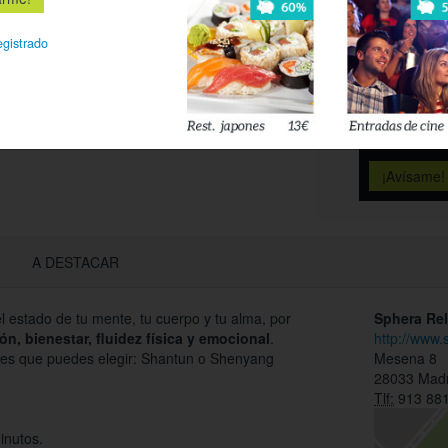
Déjanos tu 
egistrado
esté disponi
Acepto l
privacidad
A DESTACAR
el estado de tu mente, tu cuerpo y tu alma, por
Sphera Rel
ión, bienestar, fluidez física y emocional
.
http://www
jes que puedes elegir: Shantun o Shenyang
Mesena 8
28033 Madr
Tlf:
913 881
inutos.