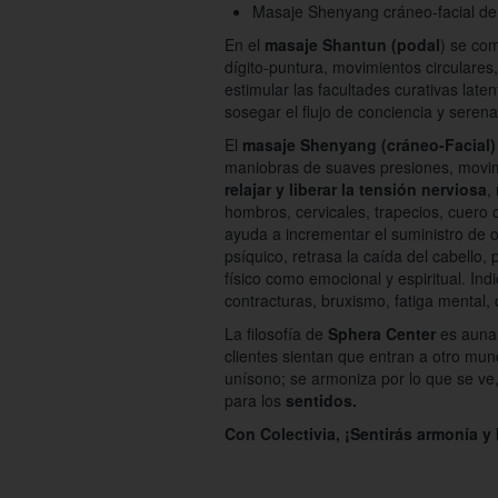
Masaje Shenyang cráneo-facial de
En el
masaje Shantun (podal
) se co
dígito-puntura, movimientos circulares
estimular las facultades curativas latent
sosegar el flujo de conciencia y seren
El
masaje Shenyang (cráneo-Facial)
maniobras de suaves presiones, movimi
relajar y liberar la tensión nerviosa
,
hombros, cervicales, trapecios, cuero 
ayuda a incrementar el suministro de o
psíquico, retrasa la caída del cabello,
físico como emocional y espiritual. Ind
contracturas, bruxismo, fatiga mental,
La filosofía de
Sphera Center
es aunar
clientes sientan que entran a otro mu
unísono; se armoniza por lo que se ve,
para los
sentidos.
Con Colectivia, ¡Sentirás armonía y 