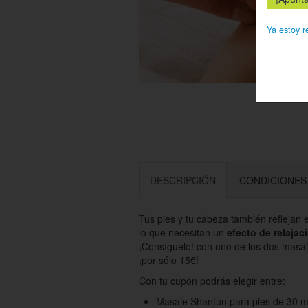
Ya estoy r
DESCRIPCIÓN
CONDICIONES
Tus pies y tu cabeza también reflejan 
lo que necesitan un
efecto de relajac
¡Consíguelo! con uno de los dos masa
¡por sólo 15€!
Con tu cupón podrás elegir entre:
Masaje Shantun para pies de 30 m