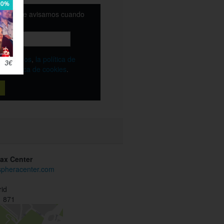
email y te avisamos cuando
ble
os
términos
,
la política de
y
la política de cookies
.
ax Center
.spheracenter.com
id
 871