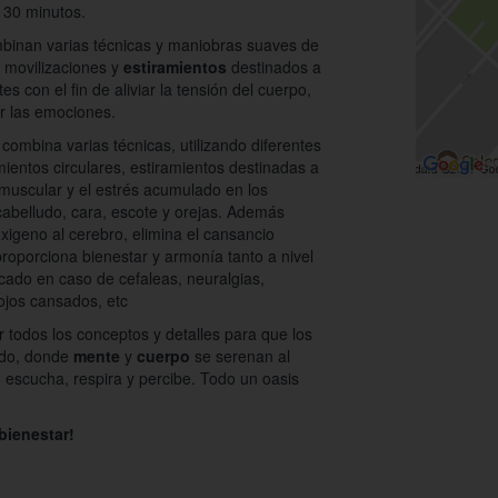
 30 minutos.
mbinan varias técnicas y maniobras suaves de
, movilizaciones y
estiramientos
destinados a
es con el fin de aliviar la tensión del cuerpo,
ar las emociones.
combina varias técnicas, utilizando diferentes
entos circulares, estiramientos destinadas a
 muscular y el estrés acumulado en los
cabelludo, cara, escote y orejas. Además
xigeno al cerebro, elimina el cansancio
 proporciona bienestar y armonía tanto a nivel
icado en caso de cefaleas, neuralgias,
 ojos cansados, etc
 todos los conceptos y detalles para que los
ndo, donde
mente
y
cuerpo
se serenan al
 escucha, respira y percibe. Todo un oasis
bienestar!