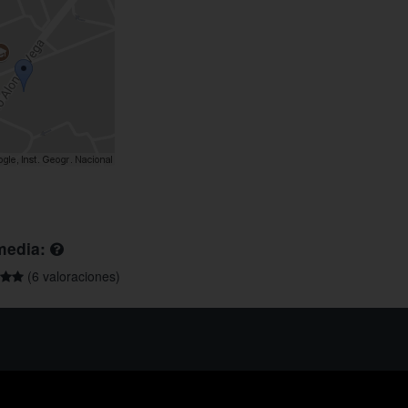
media:
(6 valoraciones)
os ayudarte?