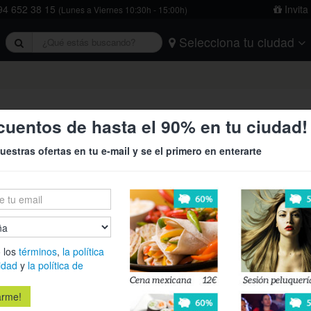
4 652 38 15
Invita
(Lunes a Viernes 10:30h - 15:00h)
Selecciona tu ciudad
rivacidad
y
la política de cookies
.
Barcelona
Bilbao
Burgos
Logroño
Madrid
Oviedo
Tarragona
Valencia
Vitoria
ia y limpieza de caldera ¡A un pr
cuentos de hasta el 90% en tu ciudad!
uestras ofertas en tu e-mail y se el primero en enterarte
59,80
90,70€
Revisión de 
radiadores, 
 los
términos
,
la política
Serrano y Ri
idad
y
la política de
la seguridad
Es