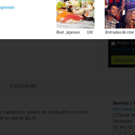
egistrado
Déjanos tu 
esté disponi
Acepto l
privacidad
A DESTACAR
Serrano y
http://www.
de calefacción, prueba de combustión y mucho
C/Camilo A
8€ en vez de 90,7€.
Santander,
Tlf:
942 051