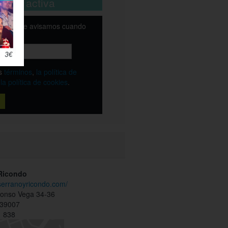
está activa
email y te avisamos cuando
ble
os
términos
,
la política de
y
la política de cookies
.
 Ricondo
serranoyricondo.com/
lonso Vega 34-36
 39007
 838