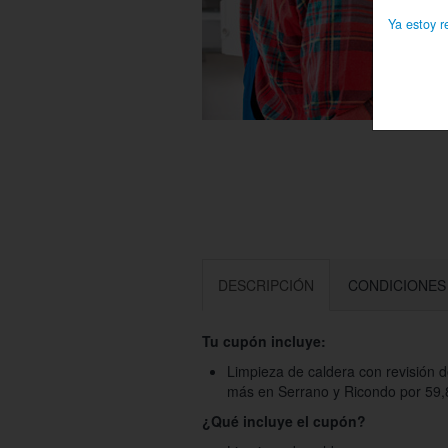
Ya estoy r
DESCRIPCIÓN
CONDICIONES
Tu cupón incluye:
Limpieza de caldera con revisión 
más en Serrano y Ricondo por 59,
¿Qué incluye el cupón?