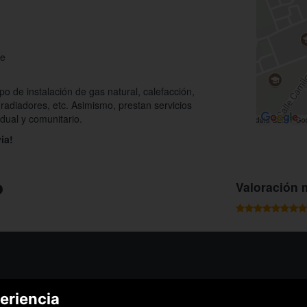
te
ipo de instalación de gas natural, calefacción,
 radiadores, etc. Asimismo, prestan servicios
dual y comunitario.
ia!
o
Valoración 
¿Podem
eriencia
¿Cómo funciona Colectivia?