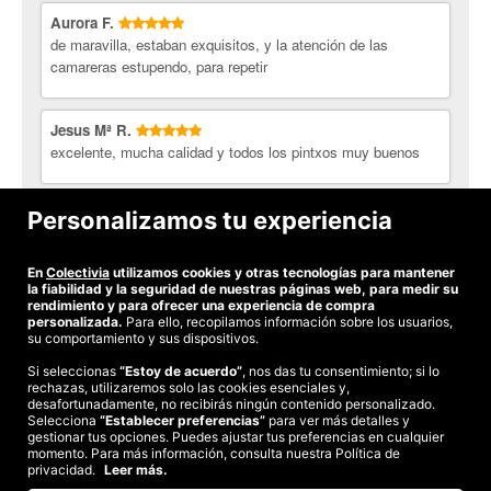
Aurora F.
de maravilla, estaban exquisitos, y la atención de las
camareras estupendo, para repetir
Jesus Mª R.
excelente, mucha calidad y todos los pintxos muy buenos
Xxx X.
Personalizamos tu experiencia
Gran menu, difernete, variado e increiblemente bueno.
En
Colectivia
utilizamos cookies y otras tecnologías para mantener
Ver todas las opiniones
la fiabilidad y la seguridad de nuestras páginas web, para medir su
rendimiento y para ofrecer una experiencia de compra
personalizada.
Para ello, recopilamos información sobre los usuarios,
su comportamiento y sus dispositivos.
Si seleccionas
“Estoy de acuerdo”
, nos das tu consentimiento; si lo
rechazas, utilizaremos solo las cookies esenciales y,
©2026 Colectivia
desafortunadamente, no recibirás ningún contenido personalizado.
Selecciona
“Establecer preferencias”
para ver más detalles y
Términos y condiciones
|
Política de privacidad
|
Política de cookies
|
gestionar tus opciones. Puedes ajustar tus preferencias en cualquier
Estudio turismo de verano 2020
momento. Para más información, consulta nuestra Política de
privacidad.
Leer más.
Compra segura