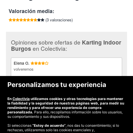
pista tiene 430 metros de cuerda con un puente y un túnel
Tlf:
947 235 429
simulado, además de focos para poder ser utilizada durante la
Valoración media:
noche y un sistema de cronometraje electrónico.
(3 valoraciones)
¡Disfruta de la velocidad!
Opiniones sobre ofertas de
Karting Indoor
en Colectivia:
Burgos
Elena O.
volveremos
Personalizamos tu experiencia
Eloísa S.
Mereció la pena por el precio y la atención que le dedicaron a
mi hijo.
En
Colectivia
utilizamos cookies y otras tecnologías para mantener
la fiabilidad y la seguridad de nuestras páginas web, para medir su
rendimiento y para ofrecer una experiencia de compra
personalizada.
Para ello, recopilamos información sobre los usuarios,
su comportamiento y sus dispositivos.
Si seleccionas
“Estoy de acuerdo”
, nos das tu consentimiento; si lo
rechazas, utilizaremos solo las cookies esenciales y,
©2026 Colectivia