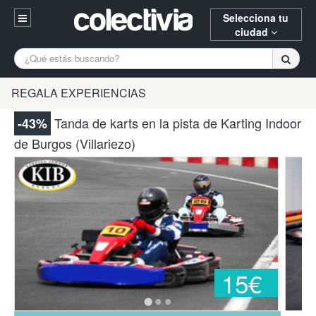
Selecciona tu
ciudad
Entrar
A Coruña
Alicante
Barcelona
REGALA EXPERIENCIAS
Registrarse
Bilbao
Burgos
Donostia
Tanda de karts en la pista de Karting Indoor
-43%
94 652 38 15 (L-V 10:30-15:00)
de Burgos (Villariezo)
Gijón
Huesca
Logroño
¿Necesitas ayuda? Escríbenos
Madrid
Oviedo
Palencia
Pamplona
Santander
Tarragona
Valencia
Vitoria
Zaragoza
15€