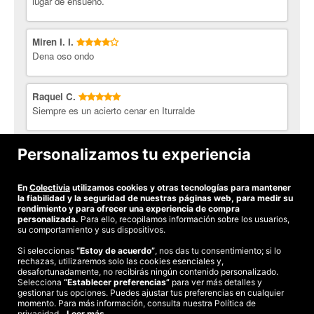
lugar de ensueño.
y profesional. Repetiremos
Vino tinto Viña Mantibre. (D.O. Rioja)
03/04/2017
Vino blanco Etcétera. (D.O. Rueda)
Pedro Y.
10/10
Estupendo. Las raciones justas para no llenarse
Miren I. I.
Vino rosado Monteberin (D.O. Lambrusco)
con tantos platos. El servicio muy bueno y el lugar maravilloso.
Dena oso ondo
Cava Brut Nature Castellblanch
02/04/2017
Sidra Larre- Gain
Agua Insalus
Koldobike E.
10/10
Berriro joateko prest denak! Oso gustura, bai
Raquel C.
lekua, bai zerbitzua, bai janaria.
Siempre es un acierto cenar en Iturralde
31/03/2017
Alaz U.
10/10
Es un lugar entrañable con una fántastica cocina y
Josefa U.
Personalizamos tu experiencia
el trato exquisito.
12/03/2017
genial maravilloso de 10
En
Colectivia
utilizamos cookies y otras tecnologías para mantener
Ramon L.
10/10
Lugar que merece la pena repetir
Ver todas las opiniones
la fiabilidad y la seguridad de nuestras páginas web, para medir su
27/02/2017
rendimiento y para ofrecer una experiencia de compra
personalizada.
Para ello, recopilamos información sobre los usuarios,
Ainhoa G.
10/10
Me encanto!!!
su comportamiento y sus dispositivos.
19/04/2016
Si seleccionas
“Estoy de acuerdo”
, nos das tu consentimiento; si lo
rechazas, utilizaremos solo las cookies esenciales y,
©2026 Colectivia
Amaia G.
8/10
Estaba todo muy rico y el servicio ha sido bueno,
desafortunadamente, no recibirás ningún contenido personalizado.
pero hay un par de detalles que no nos han gustado: cobrar el
Selecciona
“Establecer preferencias”
para ver más detalles y
Términos y condiciones
|
Política de privacidad
|
Política de cookies
|
café y el agua (entre 2, hemos pedido una botella de vino y agua,
gestionar tus opciones. Puedes ajustar tus preferencias en cualquier
Estudio turismo de verano 2020
pero no nos importaba que fuera del grifo; sin embargo, nos han
momento. Para más información, consulta nuestra Política de
cobrado una botella de agua)
privacidad.
Leer más.