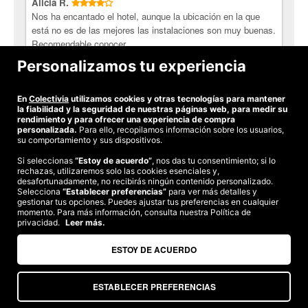
Sus 2.500 m² se componen por tres áreas: área termolúdica,
Alicia R.
área belleza y bienestar y área sport.
Nos ha encantado el hotel, aunque la ubicación en la que
está no es de las mejores las instalaciones son muy buenas.
¡Escápate con Colectivia!
Recomendable conocer.
Personalizamos tu experiencia
Ana G.
Todo estupendo.Nos ha encantado.
En
Colectivia
utilizamos cookies y otras tecnologías para mantener
la fiabilidad y la seguridad de nuestras páginas web, para medir su
rendimiento y para ofrecer una experiencia de compra
personalizada.
Para ello, recopilamos información sobre los usuarios,
su comportamiento y sus dispositivos.
Si seleccionas
“Estoy de acuerdo”
, nos das tu consentimiento; si lo
rechazas, utilizaremos solo las cookies esenciales y,
©2026 Colectivia
desafortunadamente, no recibirás ningún contenido personalizado.
Selecciona
“Establecer preferencias”
para ver más detalles y
Términos y condiciones
|
Política de privacidad
|
Política de cookies
|
gestionar tus opciones. Puedes ajustar tus preferencias en cualquier
Estudio turismo de verano 2020
momento. Para más información, consulta nuestra Política de
privacidad.
Leer más.
Compra segura
Te garantizamos el pago en todas tus compras
ESTOY DE ACUERDO
ESTABLECER PREFERENCIAS
Somos agencia de viajes. CIE: 2313