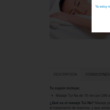
Ya estoy r
DESCRIPCIÓN
CONDICIONES
Tu cupón incluye:
Masaje Tui Na de 75 min por 25€ 
¿Qué es el masaje Tui Na?
Masaje pr
el tratamiento de lesiones, y que actúa