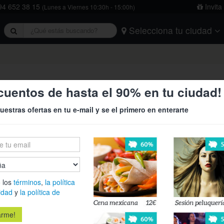
4 652 38 15
Invita
(Lunes a Viernes 10:30h - 15:00h)
Selecciona tu ciudad
rivacidad
y
la política de cookies
.
Barcelona
Bilbao
Burgos
Logroño
Madrid
Oviedo
Tarragona
Valencia
Vitoria
l chino Tui Na de 75 min ¡Cuidado
cuentos de hasta el 90% en tu ciudad!
uestras ofertas en tu e-mail y se el primero en enterarte
25€
65
En el centro
 los
términos
,
la política
cuerpo y me
idad
y
la política de
tradicional c
fuerza