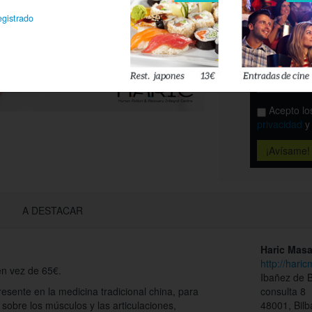
Es
egistrado
Déjanos tu 
esté disponi
Acepto l
privacidad
A DESTACAR
Haric Masa
http://hari
en vez de 65€.
Ibañez de B
esente en la medicina tradicional china, para
consulta 8
 sobre los músculos y las articulaciones,
48001, Bilb