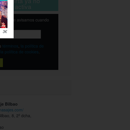
ta oferta ya no
está activa
email y te avisamos cuando
ble
os
términos
,
la política de
y
la política de cookies
.
je Bilbao
cmasajes.com/
ilbao, 8, 2º dcha,
ao