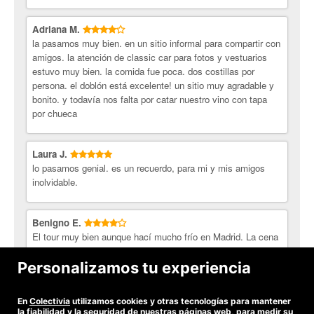
Adriana M.
la pasamos muy bien. en un sitio informal para compartir con
amigos. la atención de classic car para fotos y vestuarios
estuvo muy bien. la comida fue poca. dos costillas por
persona. el doblón está excelente! un sitio muy agradable y
bonito. y todavía nos falta por catar nuestro vino con tapa
por chueca
Laura J.
lo pasamos genial. es un recuerdo, para mi y mis amigos
inolvidable.
Benigno E.
El tour muy bien aunque hací mucho frío en Madrid. La cena
muy buena y el sitio acogedor, a pesar del frío. Lo que faltó
es que te dejan en el restaurante y no te vuelven al lugar de
Personalizamos tu experiencia
encuentro. Puntualidad, sin problemas.
En
Colectivia
utilizamos cookies y otras tecnologías para mantener
Ver todas las opiniones
la fiabilidad y la seguridad de nuestras páginas web, para medir su