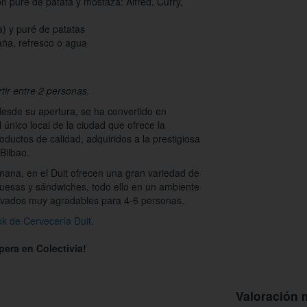
n puré de patata y mostaza: Alfred, Curry,
a) y puré de patatas
aña, refresco o agua
tir entre 2 personas.
esde su apertura, se ha convertido en
l único local de la ciudad que ofrece la
ductos de calidad, adquiridos a la prestigiosa
Bilbao.
ana, en el Duit ofrecen una gran variedad de
uesas y sándwiches, todo ello en un ambiente
ervados muy agradables para 4-6 personas.
k de Cervecería Duit
.
era en Colectivia!
Valoración 