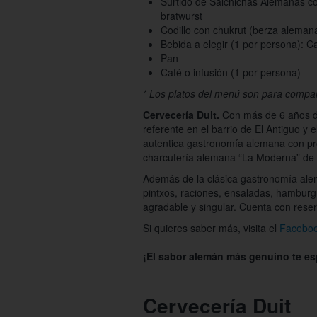
Surtido de Salchichas Alemanas co
bratwurst
Codillo con chukrut (berza aleman
Bebida a elegir (1 por persona): C
Pan
Café o infusión (1 por persona)
* Los platos del menú son para compar
Cervecería Duit.
Con más de 6 años d
referente en el barrio de El Antiguo y e
autentica gastronomía alemana con pro
charcutería alemana “La Moderna” de 
Además de la clásica gastronomía alem
pintxos, raciones, ensaladas, hamburg
agradable y singular. Cuenta con res
Si quieres saber más, visita el
Faceboo
¡El sabor alemán más genuino te esp
Cervecería Duit