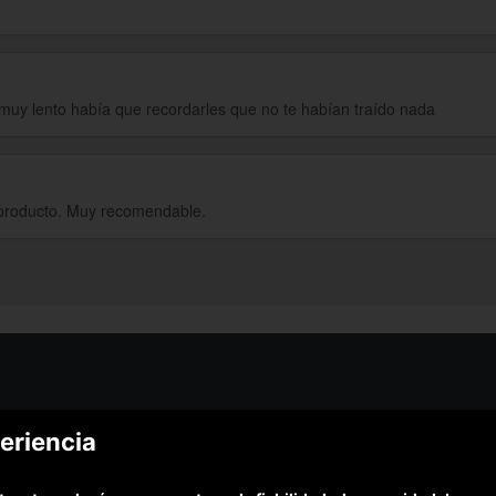
 muy lento había que recordarles que no te habían traído nada
 producto. Muy recomendable.
¿Podem
eriencia
¿Cómo funciona Colectivia?
Esc
Preguntas frecuentes
Promociona tu negocio
(Te resp