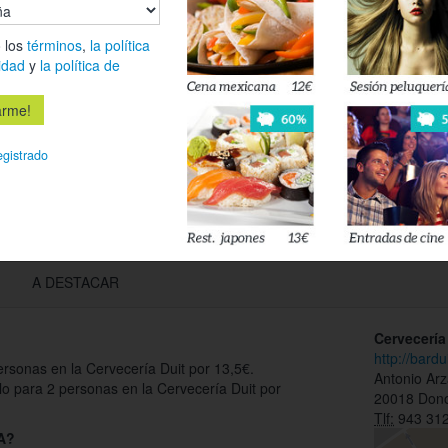
 los
términos
,
la política
Déjanos tu 
idad
y
la política de
esté disponi
Acepto l
egistrado
privacidad
A DESTACAR
Cervecería
http://bardu
sonas en la Cervecería Duit por 13,5€.
Antonio Arz
o para 2 personas en la Cervecería Duit por
20018 Dono
Tlf:
943 312
 A?