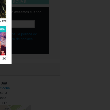
está activa
email y te avisamos cuando
ble
os
términos
,
la política de
y
la política de cookies
.
 Duit
it.com/
ak, 4
stia
 717