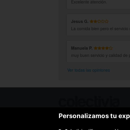
Excelente atención.
Jesus G.
La comida bien pero el servicio
Manuela P.
muy buen servicio y calidad de
Ver todas las opiniones
Personalizamos tu exp
Ofertas de hoy
Blog
Contacto