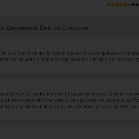
de
Cervecería Duit
en Colectivia:
os. La oferta decia que la hamburguesa venia axompañada de patatas f
ente comida, pero si promeren algo deberian cumplirlo o al menos pre
sta oferta y en los dos años me ha pasado lo mismo, no ponen todo lo
 hora en servir el primer plato y los siguientes con espera no justific
ntidad y calidad es buena y muy bien de precio así como la atención r