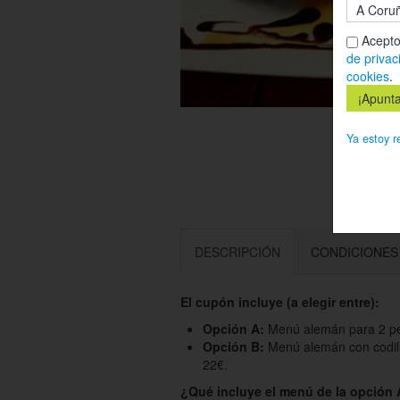
Acepto
de privac
cookies
.
Ya estoy r
DESCRIPCIÓN
CONDICIONES
El cupón incluye (a elegir entre):
Opción A:
Menú alemán para 2 per
Opción B:
Menú alemán con codill
22€.
¿Qué incluye el menú de la opción