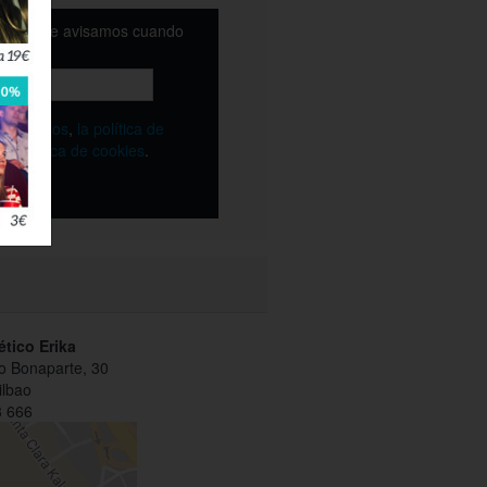
email y te avisamos cuando
ble
os
términos
,
la política de
y
la política de cookies
.
ético Erika
o Bonaparte, 30
ilbao
 666