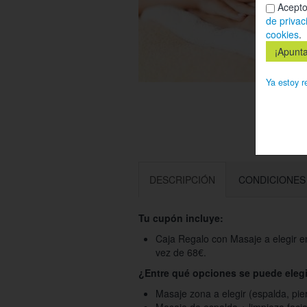
Acepto
de privac
cookies
.
Ya estoy r
DESCRIPCIÓN
CONDICIONES
Tu cupón incluye:
Caja Regalo con Masaje a elegir en
vez de 68€.
¿Entre qué opciones se puede eleg
Masaje zona a elegir (espalda, pie