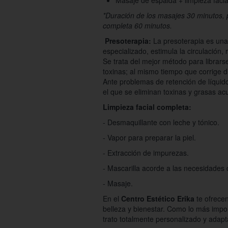
Masaje de espalda + limpieza facia
*Duración de los masajes 30 minutos, p
completa 60 minutos.
Presoterapia:
La presoterapia es una
especializado, estimula la circulación
Se trata del mejor método para librarse 
toxinas; al mismo tiempo que corrige di
Ante problemas de retención de líquido
el que se eliminan toxinas y grasas a
Limpieza facial completa:
- Desmaquillante con leche y tónico.
- Vapor para preparar la piel.
- Extracción de impurezas.
- Mascarilla acorde a las necesidades 
- Masaje.
En el
Centro Estético Erika
te ofrece
belleza y bienestar. Como lo más impor
trato totalmente personalizado y adap