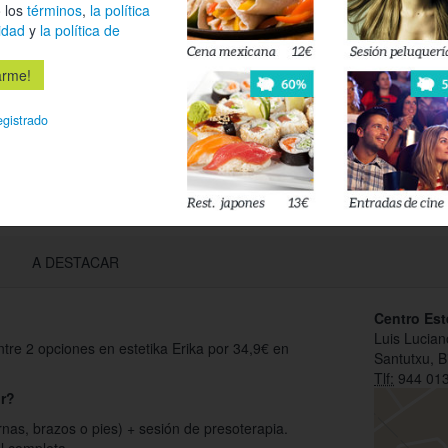
 los
términos
,
la política
Déjanos tu 
idad
y
la política de
esté disponi
Acepto l
egistrado
privacidad
A DESTACAR
Centro Est
Luis Lucian
tre 2 opciones en estetika Erika por 34,9€ en
Santutxu, B
Tlf:
944 013
ir?
rnas, brazos o pies) + sesión de presoterapia.