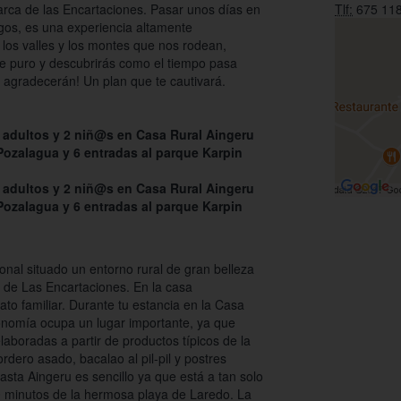
rca de las Encartaciones. Pasar unos días en
Tlf:
675 118
igos, es una experiencia altamente
los valles y los montes que nos rodean,
re puro y descubrirás como el tiempo pasa
 agradecerán! Un plan que te cautivará.
 adultos y 2 niñ@s en Casa Rural Aingeru
Pozalagua y 6 entradas al parque Karpin
 adultos y 2 niñ@s en Casa Rural Aingeru
Pozalagua y 6 entradas al parque Karpin
ional situado un entorno rural de gran belleza
n de Las Encartaciones. En la casa
ato familiar. Durante tu estancia en la Casa
ronomía ocupa un lugar importante, ya que
aboradas a partir de productos típicos de la
dero asado, bacalao al pil-pil y postres
asta Aingeru es sencillo ya que está a tan solo
0 minutos de la hermosa playa de Laredo. La