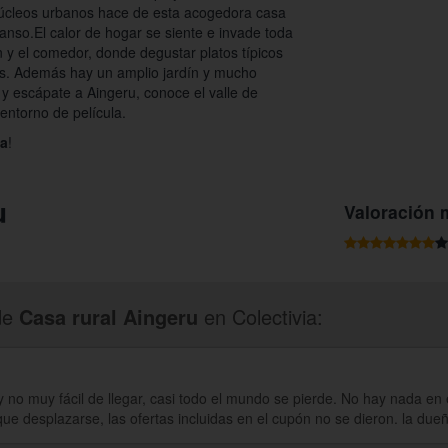
núcleos urbanos hace de esta acogedora casa
scanso.El calor de hogar se siente e invade toda
n y el comedor, donde degustar platos típicos
dos. Además hay un amplio jardín y mucho
 y escápate a Aingeru, conoce el valle de
entorno de película.
ia
!
u
Valoración 
de
Casa rural Aingeru
en Colectivia:
y no muy fácil de llegar, casi todo el mundo se pierde. No hay nada en 
que desplazarse, las ofertas incluidas en el cupón no se dieron. la d