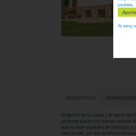
cookies
.
Ya estoy r
DESCRIPCIÓN
CONDICIONES
El ajetreo de la cuidad y el estrés del
semanas pasan y el cuerpo necesita des
que no sean ciudades de hormigón y 
nota de ello, por eso te ofrecemos un