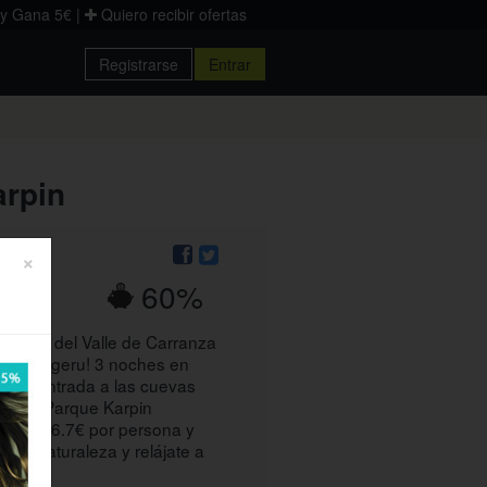
 y Gana 5€
|
Quiero recibir ofertas
Registrarse
Entrar
Donostia
Palencia
Zaragoza
arpin
×
60%
750€
 magia del Valle de Carranza
ural Aingeru! 3 noches en
 con entrada a las cuevas
 y el Parque Karpin
 solo 16.7€ por persona y
 de la naturaleza y relájate a
reíble!