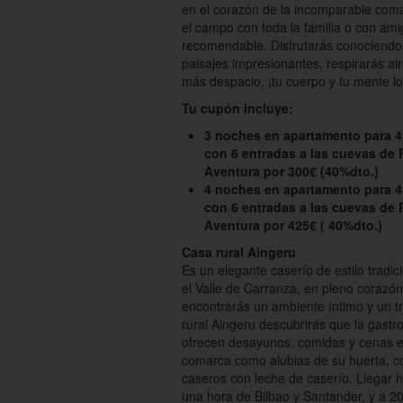
en el corazón de la incomparable coma
el campo con toda la familia o con am
recomendable. Disfrutarás conociendo 
paisajes impresionantes, respirarás ai
más despacio, ¡tu cuerpo y tu mente lo
Tu cupón incluye:
3 noches en apartamento para 4
con 6 entradas a las cuevas de 
Aventura por 300€ (40%dto.)
4 noches en apartamento para 4
con 6 entradas a las cuevas de 
Aventura por 425€ ( 40%dto.)
Casa rural Aingeru
Es un elegante caserío de estilo tradic
el Valle de Carranza, en pleno corazó
encontrarás un ambiente íntimo y un tr
rural Aingeru descubrirás que la gast
ofrecen desayunos, comidas y cenas el
comarca como alubias de su huerta, cor
caseros con leche de caserío. Llegar h
una hora de Bilbao y Santander, y a 2