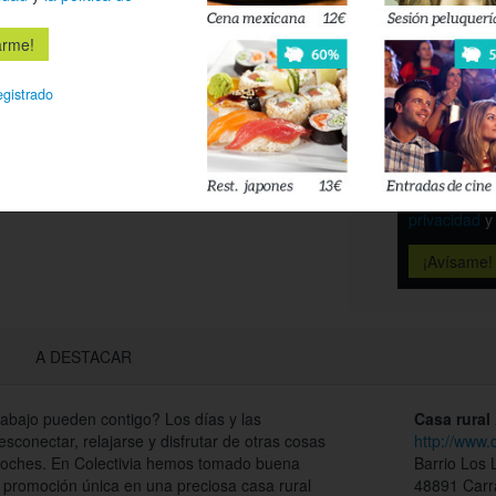
Es
egistrado
Déjanos tu 
esté disponi
Acepto l
privacidad
A DESTACAR
 trabajo pueden contigo? Los días y las
Casa rural
conectar, relajarse y disfrutar de otras cosas
http://www.
coches. En Colectivia hemos tomado buena
Barrio Los
a promoción única en una preciosa casa rural
48891 Carr