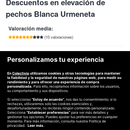
Descuentos en elevación de
por cada amigo que compre esta oferta.
Imprescindible presentar el cupón impreso.
Tlf:
948 575 977
¿En qué consiste el tratamiento?
Combina IPL (luz pulsada) o
Horario: L-V de 9:00 a 18:00h.; sábados de 08:00 a 13:00h.
pechos Blanca Urmeneta
radiofrecuencia, gel reparador específico para la zona y
Cancelaciones con mínimo 24 horas de antelación.
fotoporación reafirmante (violeta), consiguiendo
el levantamiento del seno flácido y reafirmándolo. Además,
Valoración media:
moldea el seno, activa la circulación, elimina estrías, tonifica la
musculatura y aumenta la masa mamaria, al mismo tiempo que
(10 valoraciones)
estimula la circulación sanguínea, mejora y estimula la
producción de colágeno. Es un tratamiento no invasivo (sin
cirugía) e indoloro que consigue una reafirmación cutánea a
Blanca Urmeneta
es un centro de estética especializado en las
Personalizamos tu experiencia
diferentes niveles de la dermis.
terapias más innovadoras, con el mejor el equipo de profesionales,
trato personalizado y los mejores productos para sus tratamientos.
Blanca Urmeneta.
Centro de estética especializado en las
Con todo ello, consiguen la satisfacción de su clientela.
En
Colectivia
utilizamos cookies y otras tecnologías para mantener
terapias más innovadoras, con el mejor el equipo de
la fiabilidad y la seguridad de nuestras páginas web, para medir su
profesionales, trato personalizado y los mejores productos para
Con Colectivia... ¡Siéntete bien contigo misma!
rendimiento y para ofrecer una experiencia de compra
sus tratamientos. Con todo ello, consiguen la satisfacción de su
personalizada.
Para ello, recopilamos información sobre los usuarios,
su comportamiento y sus dispositivos.
clientela.
Si seleccionas
“Estoy de acuerdo”
, nos das tu consentimiento; si lo
Con Colectivia... ¡siéntete bien contigo misma!
rechazas, utilizaremos solo las cookies esenciales y,
©2026 Colectivia
desafortunadamente, no recibirás ningún contenido personalizado.
Selecciona
Términos y condiciones
“Establecer preferencias”
|
Política de privacidad
para ver más detalles y
|
Política de cookies
|
gestionar tus opciones. Puedes ajustar tus preferencias en cualquier
Estudio turismo de verano 2020
momento. Para más información, consulta nuestra Política de
privacidad.
Leer más.
Compra segura