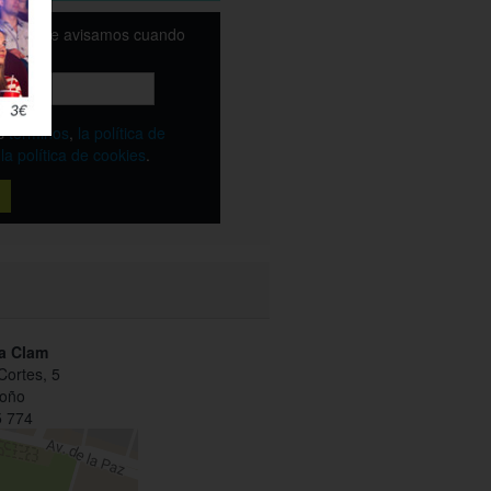
email y te avisamos cuando
ble
os
términos
,
la política de
y
la política de cookies
.
ía Clam
Cortes, 5
roño
 774