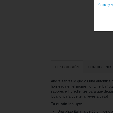
Ya estoy r
DESCRIPCIÓN
CONDICIONES
Ahora sabrás lo que es una auténtica p
horneada en el momento. En el bar pi
sabores e ingredientes para que degus
local o ¡para que te la lleves a casa!
Tu cupón incluye:
Una pizza italiana de 30 cm. de di