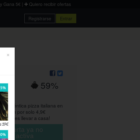
 y Gana 5€
|
Quiero recibir ofertas
Registrarse
Entrar
Donostia
Palencia
Zaragoza
×
59%
na auténtica pizza italiana en
ría Clam por solo 4,9€
la puedes llevar a casa!
ta oferta ya no
está activa