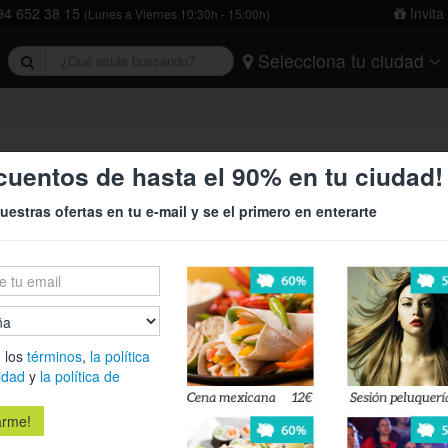
4 652 38 15
Invita
(Lunes a Viernes 10:30h - 15:00h)
Selecciona tu ciudad
rivacidad
y
la política de cookies
.
Barcelona
Bilbao
Burgos
Logroño
Madrid
Oviedo
Tarragona
Valencia
Vitoria
a italiana en Clam
cuentos de hasta el 90% en tu ciudad!
›
uestras ofertas en tu e-mail y se el primero en enterarte
4,90€
11,67€
Disfruta de u
 los
términos
,
la política
el Bar Pizze
idad
y
la política de
¡También te 
Es