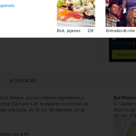
egistrado
Déjanos tu 
esté disponi
Acepto l
privacidad
A DESTACAR
izza italiana, con los mejores ingredientes y
Bar-Pizzer
zzería Clam por 4,9€ te esperan un montón de
C/ Capitán 
tes una pizza, de 30 cm. de diámetro, en el
26003 Log
Tlf:
941 275
ámetro por 4,9€