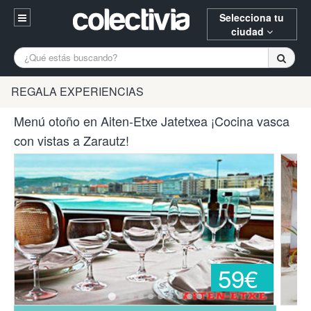
Selecciona tu
ciudad
Entrar
A Coruña
Alicante
Barcelona
REGALA EXPERIENCIAS
Registrarse
Bilbao
Burgos
Donostia
Menú otoño en Aiten-Etxe Jatetxea ¡Cocina vasca
94 652 38 15 (L-V 10:30-15:00)
con vistas a Zarautz!
Gijón
Huesca
Logroño
¿Necesitas ayuda? Escríbenos
Madrid
Oviedo
Palencia
Pamplona
Santander
Tarragona
Valencia
Vitoria
Zaragoza
59€